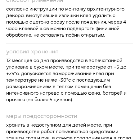
способ применения
согласно инструкции по монтажу архитектурного
декора. выступившие излишки клея удалить с
помощью ацетона сразу после появления. через 4
часа клеевой шов можно подвергать финишной
обработке. не оставлять тюбик открытым.
условия хранения
12 месяцев со дня производства в запечатанной
упаковке в сухом месте, при температуре от +5 до
+25°с. допускается замораживание клея при
температуре не ниже -30°с с последующим
размораживанием в теплом помещении без
интенсивного нагрева с помощью фена, батарей и
прочего (не более 5 циклов).
меры предосторожности
хранить в недоступном для детей месте. при
производстве работ пользоваться средствами
защиты глаз и рук. в случае попадания клея в глаза,