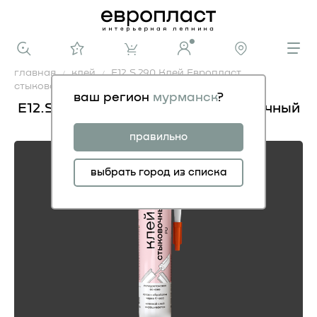
главная
клей
E12.S.290 Клей Европласт
стыковочный PU 290 мл.
ваш регион
мурманск
?
E12.S.290 Клей Европласт стыковочный
PU 290 мл.
правильно
выбрать город из списка