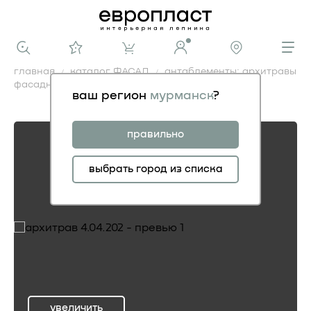
главная
каталог ФАСАД
антаблементы: архитравы
фасадные
архитрав 4.04.202
ваш регион
мурманск
?
архитрав 4.04.202
правильно
выбрать город из списка
увеличить