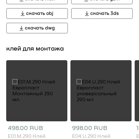
скачать obj
скачать 3ds
скачать dwg
клей для монтажа
498.00 RUB
998.00 RUB
E01.M.290 Клей
E04.U.290 Клей
E