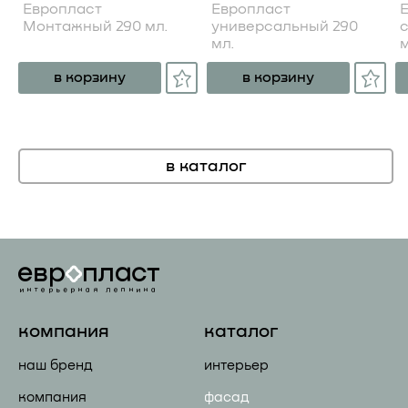
Европласт
Европласт
Монтажный 290 мл.
универсальный 290
мл.
м
в корзину
в корзину
в каталог
компания
каталог
наш бренд
интерьер
компания
фасад