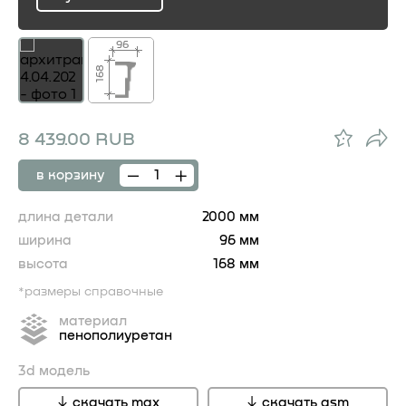
ru
96
168
8 439.00 RUB
в корзину
длина детали
2000 мм
ширина
96 мм
высота
168 мм
*размеры справочные
материал
пенополиуретан
3d модель
скачать max
скачать gsm