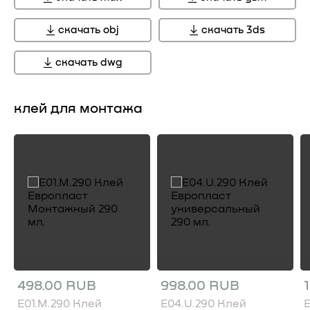
скачать obj
скачать 3ds
скачать dwg
клей для монтажа
498.00 RUB
998.00 RUB
E01.M.290 Клей
E04.U.290 Клей
E