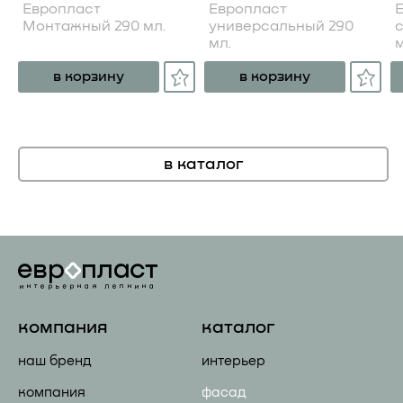
Европласт
Европласт
Монтажный 290 мл.
универсальный 290
мл.
м
в корзину
в корзину
в каталог
компания
каталог
наш бренд
интерьер
компания
фасад