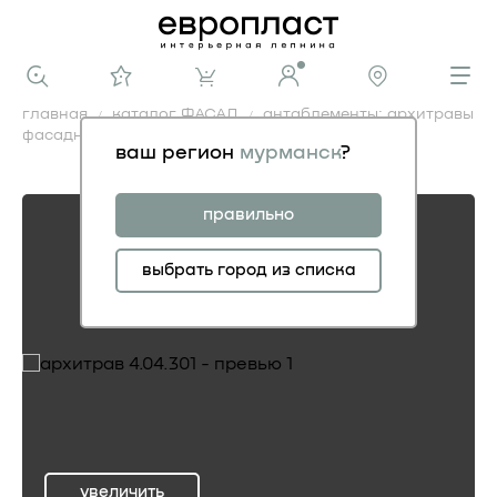
главная
каталог ФАСАД
антаблементы: архитравы
фасадные
архитрав 4.04.301
ваш регион
мурманск
?
архитрав 4.04.301
правильно
выбрать город из списка
увеличить