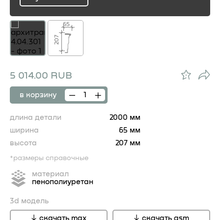
ru
65
207
5 014.00 RUB
в корзину
длина детали
2000 мм
ширина
65 мм
высота
207 мм
*размеры справочные
материал
пенополиуретан
3d модель
скачать max
скачать gsm