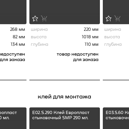
268 мм
ширина
220 мм
ширина
82 мм
высота
1018 мм
высота
134 мм
глубина
110 мм
глубина
недоступен
товар недоступен
для заказа
для заказа
клей для монтажа
ропласт
E02.S.290 Клей Европласт
E03.S.60 
 мл.
стыковочный SMP 290 мл.
стыковочн