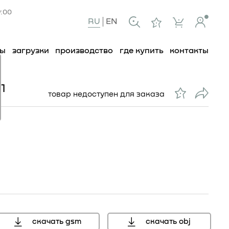
9:00
RU
EN
ты
загрузки
производство
где купить
контакты
1
товар недоступен для заказа
скачать gsm
скачать obj