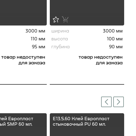
3000 мм
ширина
3000 мм
110 мм
высота
100 мм
95 мм
глубина
90 мм
товар недоступен
товар недоступен
для заказа
для заказа
Next
Previous
Клей Европласт
E13.S.60 Клей Европласт
E1
ый SMP 60 мл.
стыковочный PU 60 мл.
ст