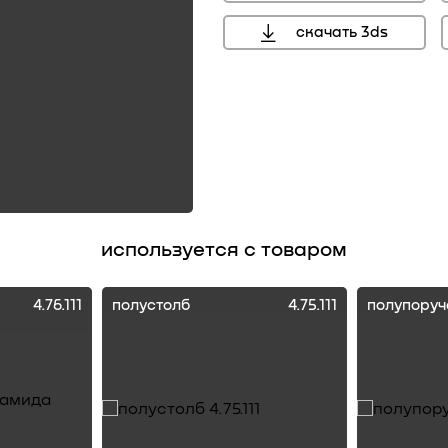
скачать 3ds
используется с товаром
4.76.111
полустолб
4.75.111
полупоруч