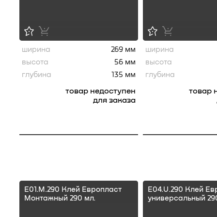
ширина
269 мм
ширина
высота
56 мм
высота
глубина
135 мм
глубина
товар недоступен
товар 
для заказа
E01.M.290 Клей Европласт
E04.U.290 Клей Ев
Монтажный 290 мл.
универсальный 290