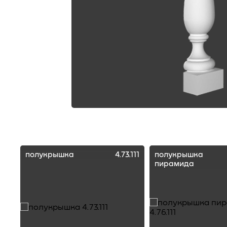
полукрышка
4.73.111
полукрышка
пирамида