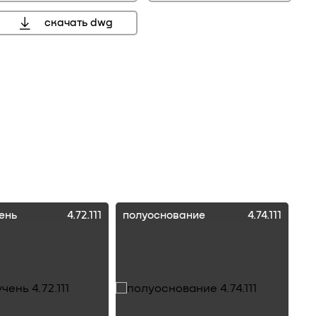
скачать dwg
ень
4.72.111
полуоснование
4.74.111