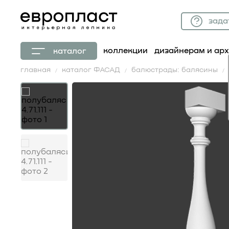
зада
коллекции
дизайнерам и ар
каталог
главная
каталог ФАСАД
балюстрады: балясины