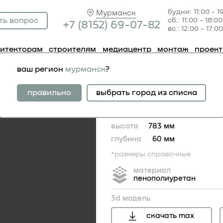
будни: 11:00 - 1
Мурманск
ть вопрос
сб.: 11:00 - 18:00
+7 (81
52) 69-07-82
вс.: 12:00 - 17:00
хитекторам
строителям
медиацентр
монтаж
проек
полубалясина 4.71.111
ваш регион
мурманск
?
полубалясина 4.71.11
правильно
выбрать город из списка
ширина
120 мм
высота
783 мм
глубина
60 мм
*размеры справочные
материал
пенополиуретан
3d модель
скачать max