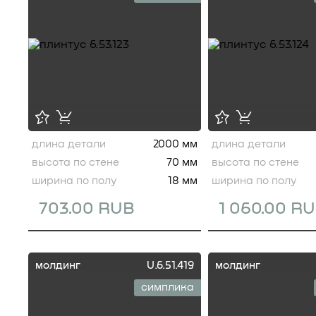
длина детали
2000 мм
длина детали
высота по стене
70 мм
высота по стене
ширина по полу
18 мм
ширина по полу
703.00 RUB
1 060.00 R
молдинг
U.6.51.419
молдинг
симплика