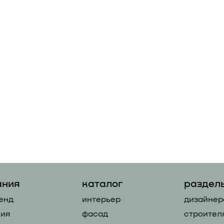
ания
каталог
раздел
енд
интерьер
дизайнер
ия
фасад
строител