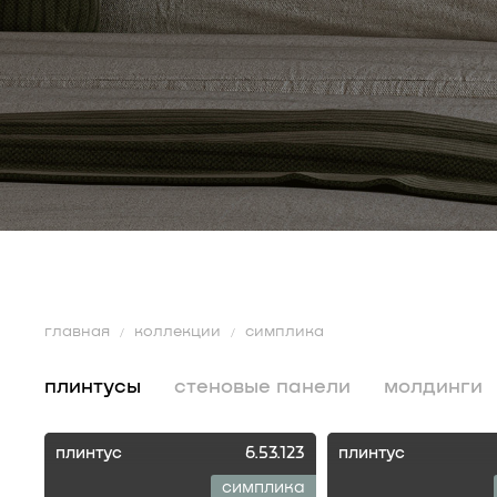
главная
коллекции
симплика
плинтусы
стеновые панели
молдинги
плинтус
6.53.123
плинтус
симплика