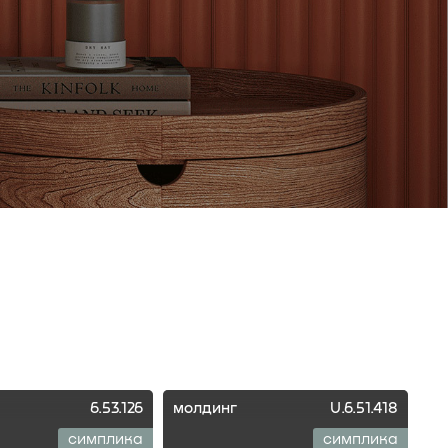
6.53.126
молдинг
U.6.51.418
симплика
симплика