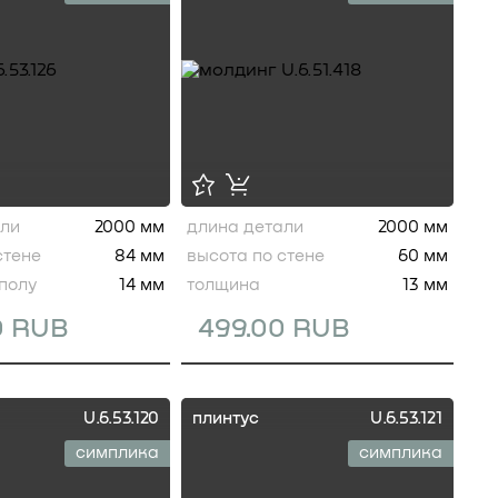
али
2000 мм
длина детали
2000 мм
стене
84 мм
высота по стене
60 мм
полу
14 мм
толщина
13 мм
0 RUB
499.00 RUB
U.6.53.120
плинтус
U.6.53.121
симплика
симплика