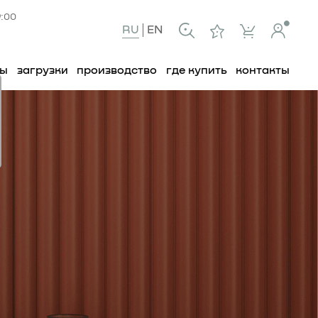
9:00
RU
EN
ты
загрузки
производство
где купить
контакты