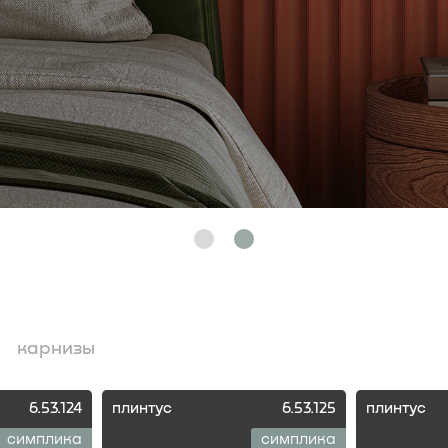
1
2
карнизы
6.53.124
плинтус
6.53.125
плинтус
симплика
симплика