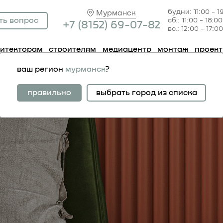
будни: 11:00 - 1
Мурманск
ть вопрос
сб.: 11:00 - 18:00
+7 (81
52) 69-07-82
вс.: 12:00 - 17:00
хитекторам
строителям
медиацентр
монтаж
проек
ваш регион
мурманск
?
правильно
выбрать город из списка
дет тем, кто
сдачей
их объектов,
е решение для