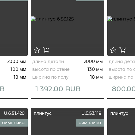
2000 мм
длина детали
2000 мм
длина дет
100 мм
высота по стене
130 мм
высота по 
18 мм
ширина по полу
18 мм
ширина по 
UB
1 392.00 RUB
800.0
U.6.51.420
плинтус
U.6.53.119
плинтус
симплика
симплика