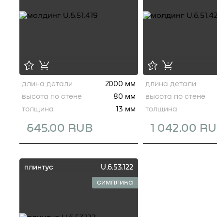
длина детали
2000 мм
длина детали
высота по стене
80 мм
высота по стене
толщина
13 мм
толщина
645.00 RUB
1 042.00 R
плинтус
U.6.53.122
симплика