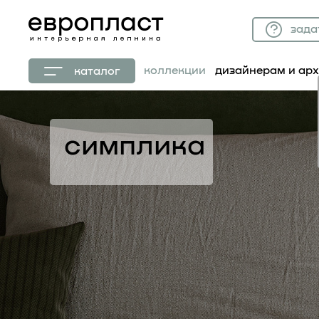
зада
коллекции
дизайнерам и ар
каталог
симплика
коллекция симплика отлично подой
хочет украсить свое жилье перед 
квартиры, а также для коммерческ
офисов и для тех, кто ищет быстро
своего интерьера.