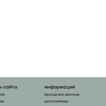
ы сайта
информация
ам
выходные данные
ям
дисклеймер