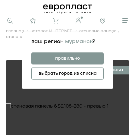
главная
каталог ИНТЕРЬЕР
стеновые панели
стеновая панель 6.59.106-280
ваш регион
мурманск
?
стеновая панель 6.59.106-280
«прямоугольный меандр»
правильно
симплика
выбрать город из списка