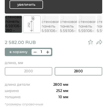
увеличить
ru
10
252
2 582.00 RUB
в корзину
длина, мм
2000
2800
длина детали
2800 мм
ширина
252 мм
толщина
10 мм
*размеры справочные