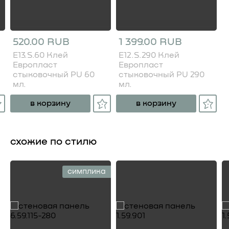
520.00 RUB
1 399.00 RUB
E13.S.60 Клей
E12.S.290 Клей
Европласт
Европласт
стыковочный PU 60
стыковочный PU 290
мл.
мл.
в корзину
в корзину
схожие по стилю
симплика