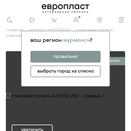
главная
каталог ИНТЕРЬЕР
стеновые панели
стеновая панель 6.59.110-280
ваш регион
мурманск
?
стеновая панель 6.59.110-280
правильно
симплика
выбрать город из списка
увеличить