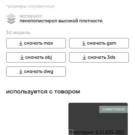
*размеры справочные
материал
пенополистирол высокой плотности
3d модель
скачать max
скачать gsm
скачать obj
скачать 3ds
скачать dwg
используется с товаром
симплика