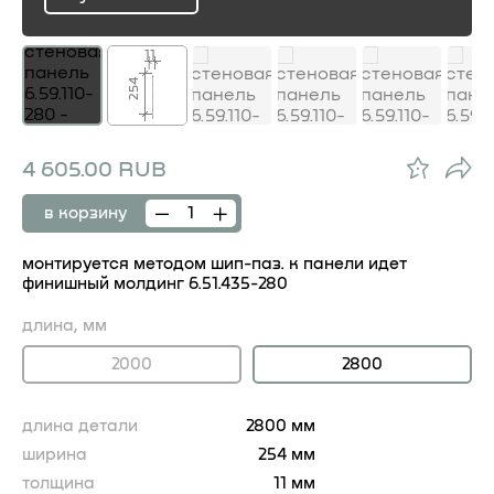
ru
11
254
4 605.00 RUB
в корзину
монтируется методом шип-паз. к панели идет
финишный молдинг 6.51.435-280
длина, мм
2000
2800
длина детали
2800 мм
ширина
254 мм
толщина
11 мм