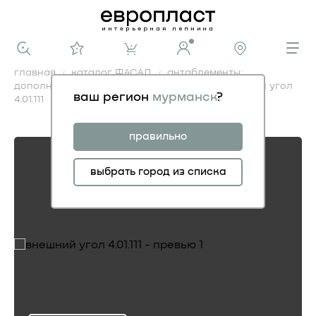
главная
каталог ФАСАД
антаблементы:
дополнительные элементы фасадные
внешний угол
ваш регион
мурманск
?
4.01.111
внешний угол 4.01.111
правильно
выбрать город из списка