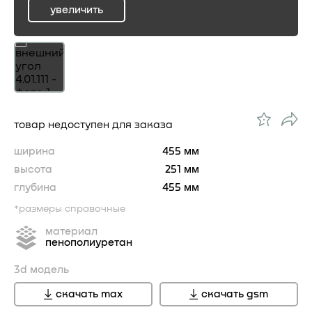
увеличить
ru
товар недоступен для заказа
ширина
455 мм
высота
251 мм
глубина
455 мм
*размеры справочные
материал
пенополиуретан
3d модель
скачать max
скачать gsm