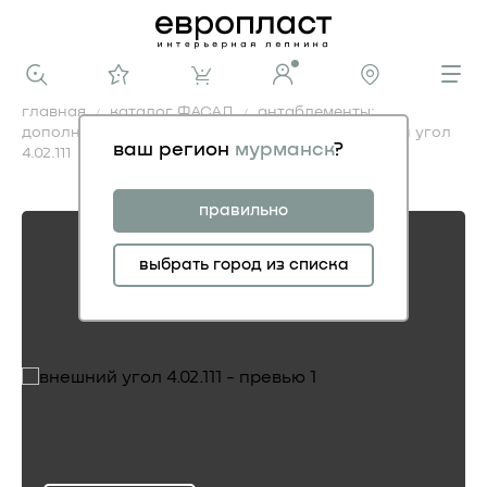
главная
каталог ФАСАД
антаблементы:
дополнительные элементы фасадные
внешний угол
ваш регион
мурманск
?
4.02.111
внешний угол 4.02.111
правильно
выбрать город из списка