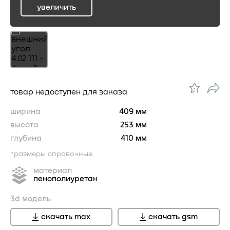
увеличить
ru
товар недоступен для заказа
ширина
409 мм
высота
253 мм
глубина
410 мм
*размеры справочные
материал
пенополиуретан
3d модель
скачать max
скачать gsm