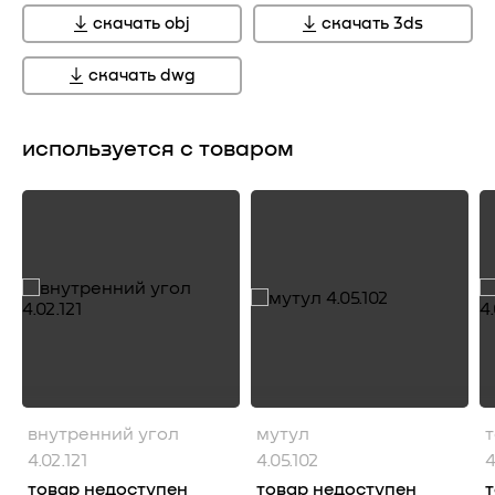
скачать obj
скачать 3ds
скачать dwg
используется с товаром
внутренний угол
мутул
4.02.121
4.05.102
4
товар недоступен
товар недоступен