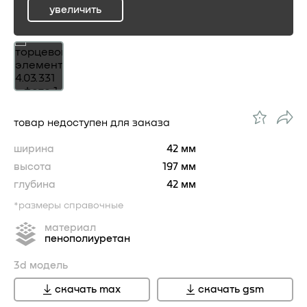
увеличить
ru
товар недоступен для заказа
ширина
42 мм
высота
197 мм
глубина
42 мм
*размеры справочные
материал
пенополиуретан
3d модель
скачать max
скачать gsm