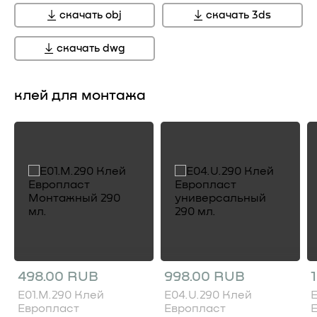
скачать obj
скачать 3ds
скачать dwg
клей для монтажа
498.00 RUB
998.00 RUB
E01.M.290 Клей
E04.U.290 Клей
E
Европласт
Европласт