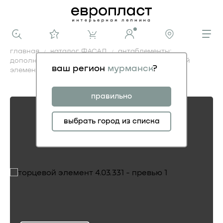
главная
каталог ФАСАД
антаблементы:
дополнительные элементы фасадные
торцевой
ваш регион
мурманск
?
элемент 4.03.331
торцевой элемент 4.03.331
правильно
выбрать город из списка