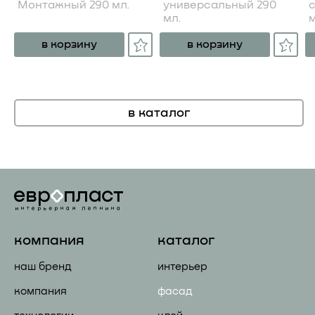
Монтажный 290 мл.
универсальный 290
мл.
м
в корзину
в корзину
в каталог
компания
каталог
наш бренд
интерьер
компания
фасад