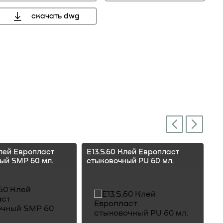
скачать dwg
Next
Previous
Клей Европласт
E13.S.60 Клей Европласт
E1
ый SMP 60 мл.
стыковочный PU 60 мл.
ст