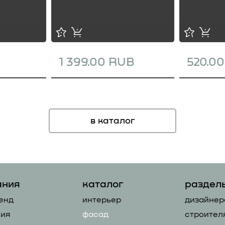
1 399.00 RUB
520.0
в каталог
ания
каталог
раздел
енд
интерьер
дизайнер
ия
фасад
строител