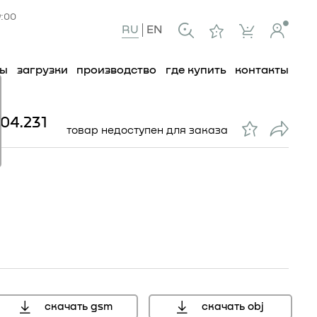
9:00
RU
EN
ты
загрузки
производство
где купить
контакты
04.231
товар недоступен для заказа
скачать gsm
скачать obj