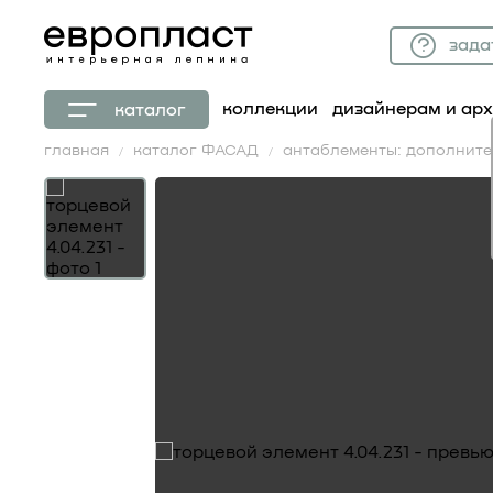
зада
коллекции
дизайнерам и ар
каталог
главная
каталог ФАСАД
антаблементы: дополнит