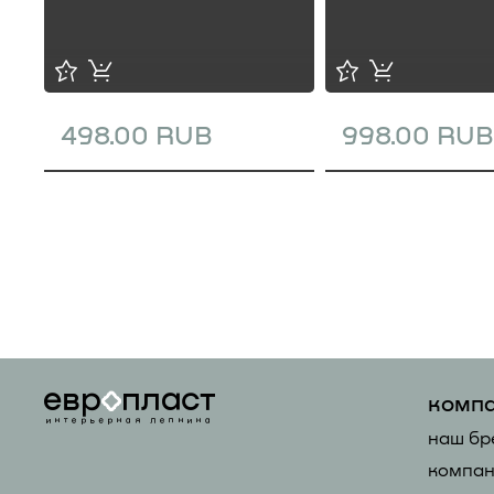
498.00 RUB
998.00 RUB
комп
наш бр
компан