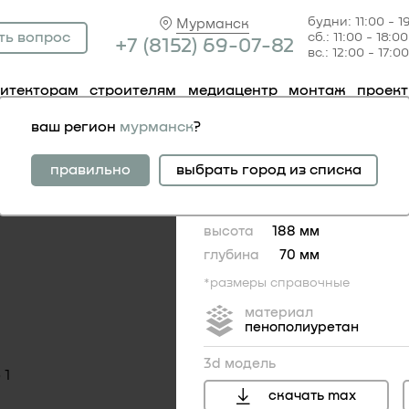
будни: 11:00 - 1
Мурманск
ть вопрос
сб.: 11:00 - 18:00
+7 (81
52) 69-07-82
вс.: 12:00 - 17:00
хитекторам
строителям
медиацентр
монтаж
проек
ельные элементы фасадные
торцевой элемент 4.04.231
ваш регион
мурманск
?
торцевой элемент 4.
правильно
выбрать город из списка
ширина
70 мм
высота
188 мм
глубина
70 мм
*размеры справочные
материал
пенополиуретан
3d модель
скачать max