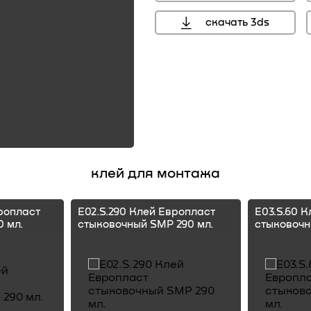
скачать 3ds
клей для монтажа
ропласт
E02.S.290 Клей Европласт
E03.S.60 
 мл.
стыковочный SMP 290 мл.
стыковочн