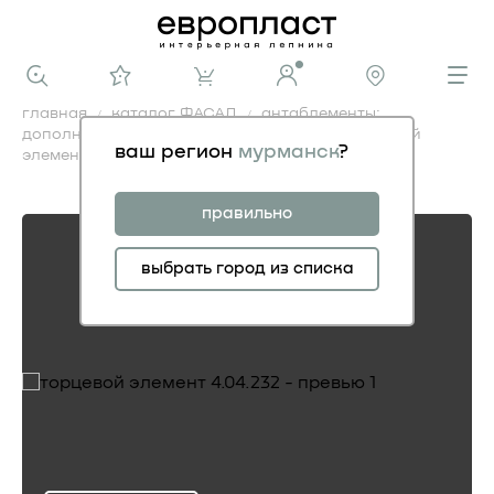
главная
каталог ФАСАД
антаблементы:
дополнительные элементы фасадные
торцевой
ваш регион
мурманск
?
элемент 4.04.232
торцевой элемент 4.04.232
правильно
выбрать город из списка