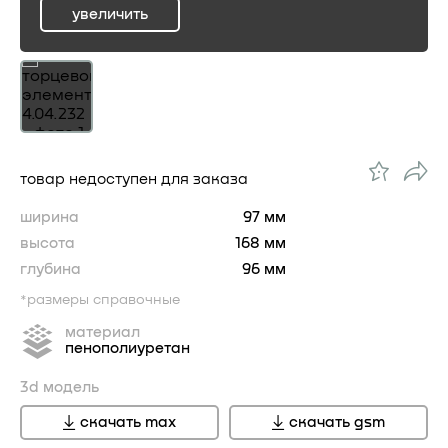
увеличить
ru
товар недоступен для заказа
ширина
97 мм
высота
168 мм
глубина
96 мм
*размеры справочные
материал
пенополиуретан
3d модель
скачать max
скачать gsm