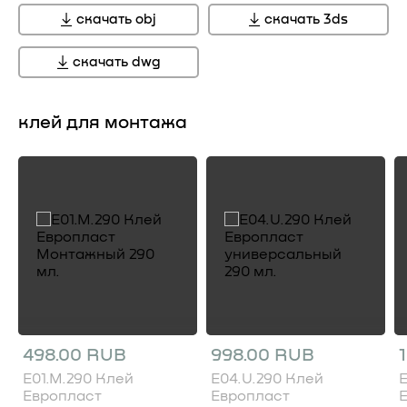
скачать obj
скачать 3ds
скачать dwg
клей для монтажа
498.00 RUB
998.00 RUB
E01.M.290 Клей
E04.U.290 Клей
E
Европласт
Европласт