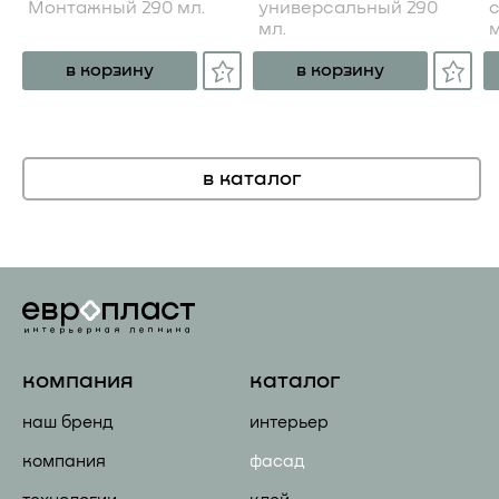
Монтажный 290 мл.
универсальный 290
мл.
м
в корзину
в корзину
в каталог
компания
каталог
наш бренд
интерьер
компания
фасад