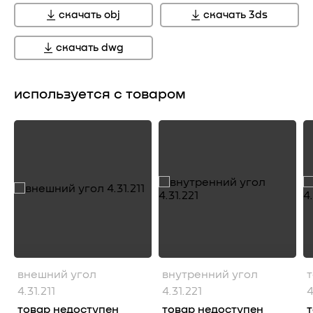
скачать obj
скачать 3ds
скачать dwg
используется с товаром
внешний угол
внутренний угол
4.31.211
4.31.221
4
товар недоступен
товар недоступен