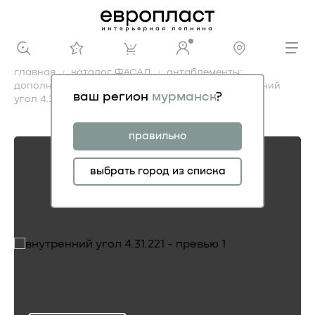
главная
каталог ФАСАД
антаблементы:
дополнительные элементы фасадные
внутренний
ваш регион
мурманск
?
угол 4.31.221
внутренний угол 4.31.221
правильно
выбрать город из списка