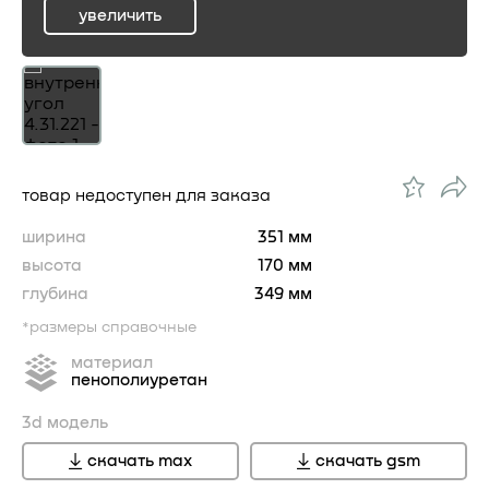
увеличить
ru
товар недоступен для заказа
ширина
351 мм
высота
170 мм
глубина
349 мм
*размеры справочные
материал
пенополиуретан
3d модель
скачать max
скачать gsm