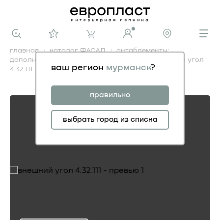
главная
каталог ФАСАД
антаблементы:
дополнительные элементы фасадные
внешний угол
ваш регион
мурманск
?
4.32.111
внешний угол 4.32.111
правильно
выбрать город из списка