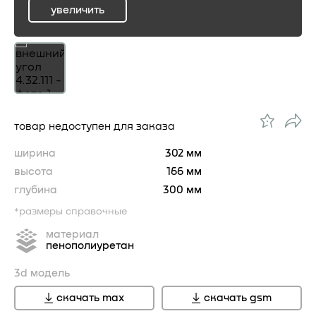
увеличить
ru
товар недоступен для заказа
ширина
302 мм
высота
166 мм
глубина
300 мм
*размеры справочные
материал
пенополиуретан
3d модель
скачать max
скачать gsm