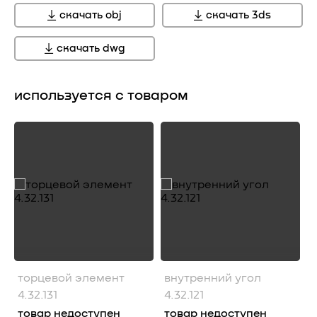
скачать obj
скачать 3ds
скачать dwg
используется с товаром
торцевой элемент
внутренний угол
4.32.131
4.32.121
товар недоступен
товар недоступен