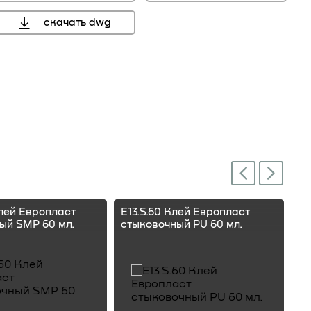
скачать dwg
Next
Previous
Клей Европласт
E13.S.60 Клей Европласт
E1
ый SMP 60 мл.
стыковочный PU 60 мл.
ст