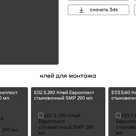
скачать 3ds
клей для монтажа
ропласт
E02.S.290 Клей Европласт
E03.S.60 
 мл.
стыковочный SMP 290 мл.
стыковочн