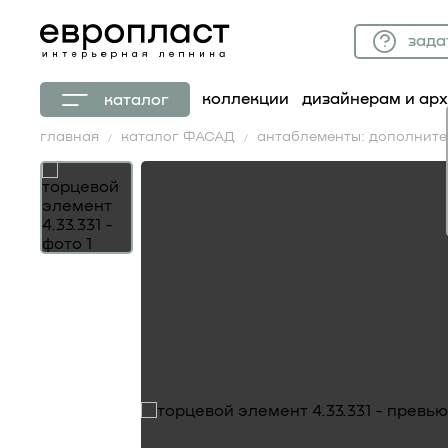
зада
коллекции
дизайнерам и ар
каталог
главная
каталог ФАСАД
антаблементы: дополнит