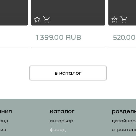
1 399.00 RUB
520.0
в каталог
ания
каталог
раздел
енд
интерьер
дизайнер
ия
фасад
строител