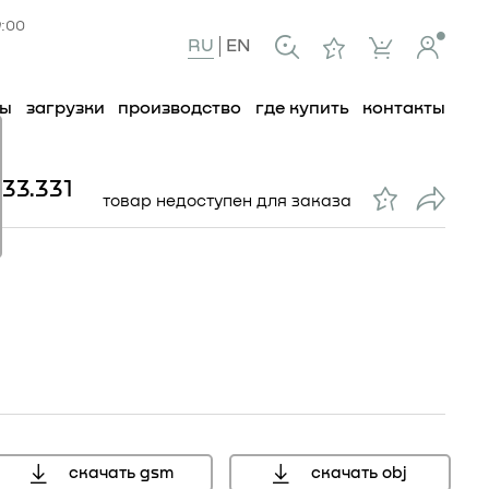
9:00
RU
EN
ты
загрузки
производство
где купить
контакты
33.331
товар недоступен для заказа
скачать gsm
скачать obj