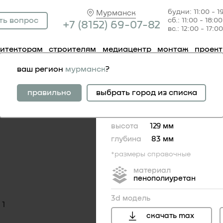
будни: 11:00 - 1
Мурманск
ть вопрос
сб.: 11:00 - 18:00
+7 (81
52) 69-07-82
вс.: 12:00 - 17:00
хитекторам
строителям
медиацентр
монтаж
проек
ельные элементы фасадные
торцевой элемент 4.33.331
ваш регион
мурманск
?
торцевой элемент 4.
правильно
выбрать город из списка
ширина
83 мм
высота
129 мм
глубина
83 мм
*размеры справочные
материал
пенополиуретан
3d модель
скачать max