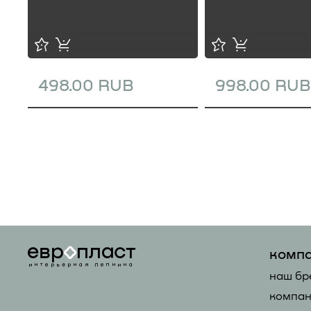
498.00 RUB
998.00 RUB
комп
наш бр
компан