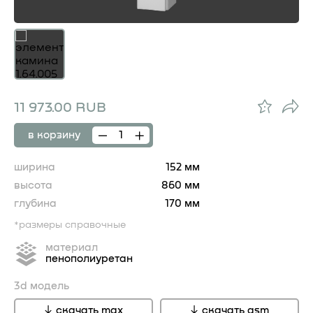
11 973.00 RUB
в корзину
ширина
152 мм
высота
860 мм
глубина
170 мм
*размеры справочные
материал
пенополиуретан
3d модель
скачать max
скачать gsm