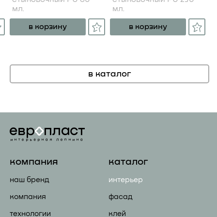
мл.
мл.
в корзину
в корзину
в каталог
компания
каталог
наш бренд
интерьер
компания
фасад
технологии
клей