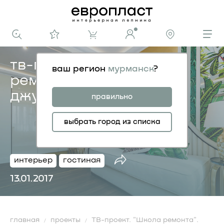
тв-проект. «школа
ваш регион
мурманск
?
ремонта». золотые
джунгли
правильно
выбрать город из списка
интерьер
гостиная
13.01.2017
главная
проекты
ТВ-проект. "Школа ремонта".