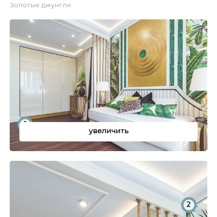
Золотые джунгли
1
увеличить
2