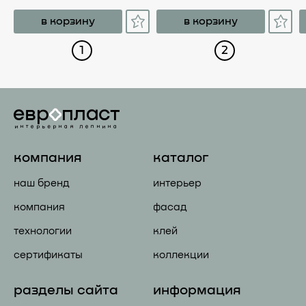
в корзину
в корзину
1
2
компания
каталог
наш бренд
интерьер
компания
фасад
технологии
клей
сертификаты
коллекции
разделы сайта
информация