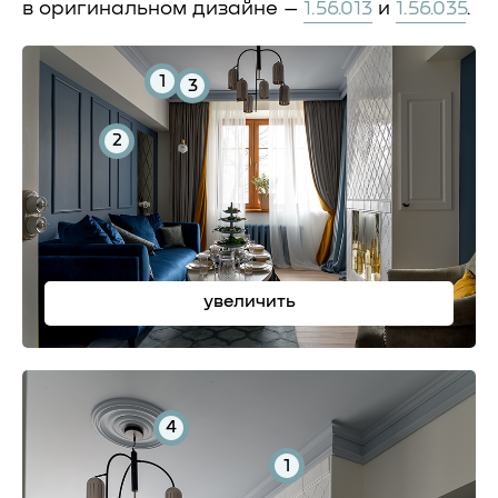
в оригинальном дизайне –
1.56.013
и
1.56.035
.
1
3
2
увеличить
4
1