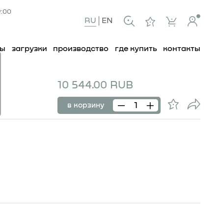
9:00
RU
EN
ты
загрузки
производство
где купить
контакты
10 544.00 RUB
в корзину
201