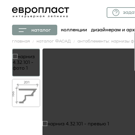
зада
коллекции
дизайнерам и ар
каталог
главная
каталог ФАСАД
антаблементы: карнизы 
201
166