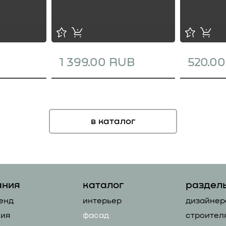
1 399.00 RUB
520.0
в каталог
ания
каталог
раздел
енд
интерьер
дизайнер
ия
фасад
строител