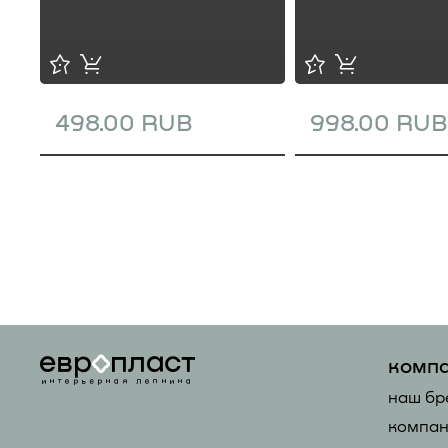
498.00 RUB
998.00 RUB
комп
наш бр
компан