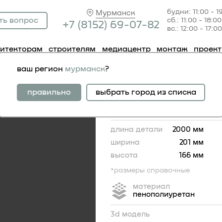
будни: 11:00 - 1
Мурманск
ть вопрос
сб.: 11:00 - 18:00
+7 (81
52) 69-07-82
вс.: 12:00 - 17:00
хитекторам
строителям
медиацентр
монтаж
проек
фасадные
карниз 4.32.101
ваш регион
мурманск
?
карниз 4.32.101
правильно
выбрать город из списка
длина детали
2000 мм
ширина
201 мм
высота
166 мм
*размеры справочные
материал
пенополиуретан
166
3d модель