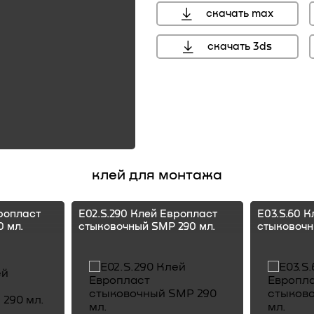
скачать max
скачать 3ds
клей для монтажа
ропласт
E02.S.290 Клей Европласт
E03.S.60 
 мл.
стыковочный SMP 290 мл.
стыковочн