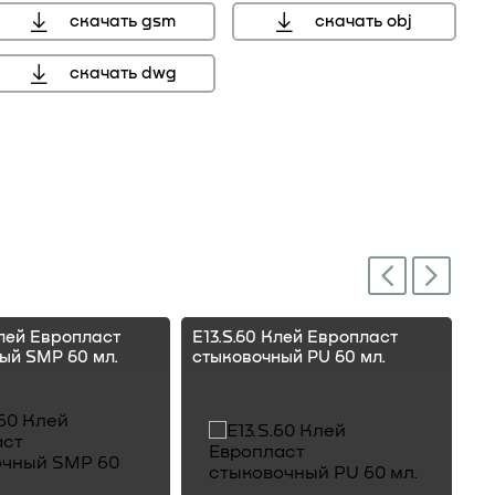
скачать gsm
скачать obj
скачать dwg
мм, справочный размер
Next
Previous
Клей Европласт
E13.S.60 Клей Европласт
E1
ый SMP 60 мл.
стыковочный PU 60 мл.
ст