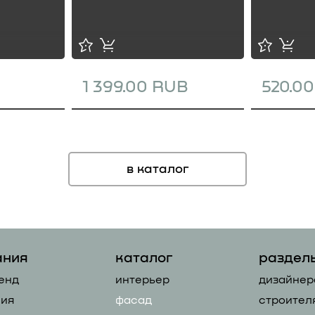
1 399.00 RUB
520.0
в каталог
ания
каталог
раздел
енд
интерьер
дизайнер
ия
фасад
строител