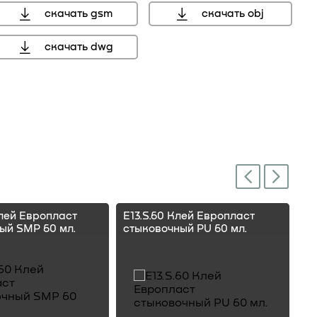
скачать gsm
скачать obj
скачать dwg
мм, справочный размер
Next
Previous
Клей Европласт
E13.S.60 Клей Европласт
E1
ый SMP 60 мл.
стыковочный PU 60 мл.
ст