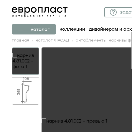
зада
коллекции
дизайнерам и ар
каталог
главная
каталог ФАСАД
антаблементы: карнизы 
108
365