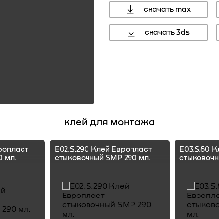
скачать max
скачать 3ds
клей для монтажа
ропласт
E02.S.290 Клей Европласт
E03.S.60 
 мл.
стыковочный SMP 290 мл.
стыковочн