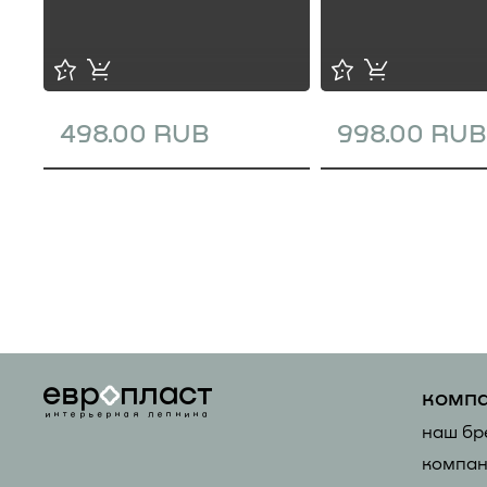
498.00 RUB
998.00 RUB
комп
наш бр
компан