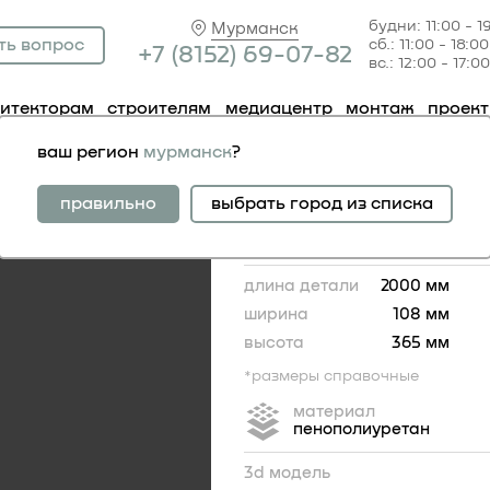
будни: 11:00 - 1
Мурманск
ть вопрос
сб.: 11:00 - 18:00
+7 (81
52) 69-07-82
вс.: 12:00 - 17:00
хитекторам
строителям
медиацентр
монтаж
проек
фасадные
карниз 4.81.002
ваш регион
мурманск
?
карниз 4.81.002
правильно
выбрать город из списка
длина детали
2000 мм
ширина
108 мм
высота
365 мм
*размеры справочные
материал
пенополиуретан
365
3d модель