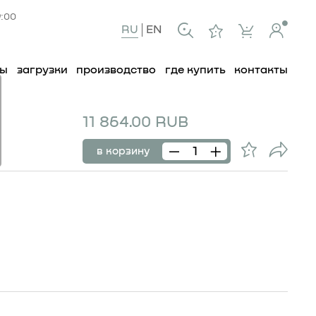
9:00
RU
EN
ты
загрузки
производство
где купить
контакты
11 864.00 RUB
108
в корзину