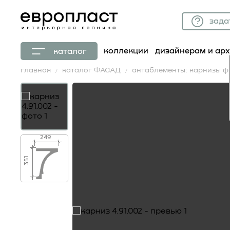
зада
коллекции
дизайнерам и ар
каталог
главная
каталог ФАСАД
антаблементы: карнизы 
249
351