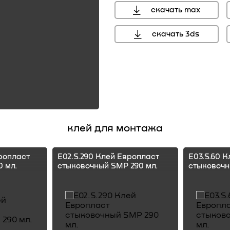
скачать max
скачать 3ds
клей для монтажа
ропласт
E02.S.290 Клей Европласт
E03.S.60 
 мл.
стыковочный SMP 290 мл.
стыковочн