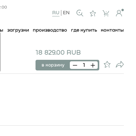
9:00
RU
EN
ты
загрузки
производство
где купить
контакты
18 829.00 RUB
249
в корзину