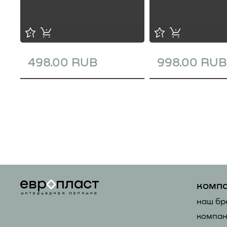
498.00 RUB
998.00 RUB
комп
наш бр
компан