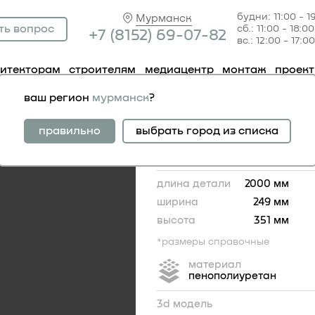
будни: 11:00 - 1
Мурманск
ть вопрос
сб.: 11:00 - 18:00
+7 (81
52) 69-07-82
вс.: 12:00 - 17:00
хитекторам
строителям
медиацентр
монтаж
проек
фасадные
карниз 4.91.002
ваш регион
мурманск
?
карниз 4.91.002
правильно
выбрать город из списка
длина детали
2000 мм
ширина
249 мм
высота
351 мм
*размеры справочные
материал
пенополиуретан
351
3d модель