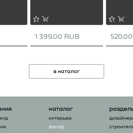
1 399.00 RUB
520.0
в каталог
ания
каталог
раздел
енд
интерьер
дизайнер
ия
фасад
строител