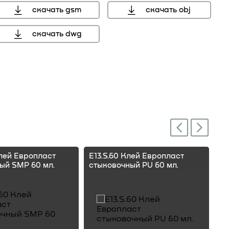
скачать gsm
скачать obj
скачать dwg
мм, справочный размер
Next
Previous
Клей Европласт
E13.S.60 Клей Европласт
E1
ый SMP 60 мл.
стыковочный PU 60 мл.
ст