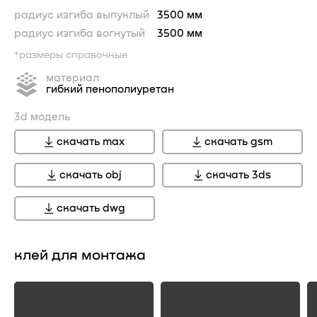
радиус изгиба выпуклый
3500 мм
радиус изгиба вогнутый
3500 мм
*размеры справочные
материал
гибкий пенополиуретан
3d модель
скачать max
скачать gsm
скачать obj
скачать 3ds
скачать dwg
клей для монтажа