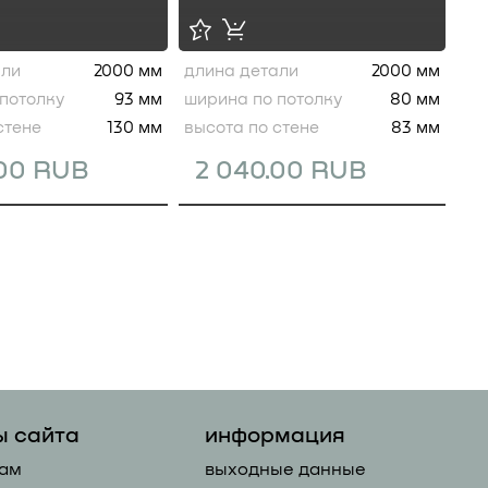
али
2000 мм
длина детали
2000 мм
потолку
93 мм
ширина по потолку
80 мм
стене
130 мм
высота по стене
83 мм
.00 RUB
2 040.00 RUB
ы сайта
информация
ам
выходные данные