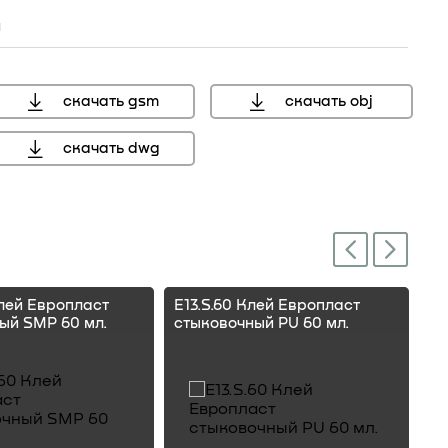
н
скачать gsm
скачать obj
скачать dwg
Next
Previous
Клей Европласт
E13.S.60 Клей Европласт
E1
ый SMP 60 мл.
стыковочный PU 60 мл.
ст