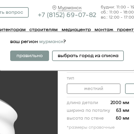
будни: 11:00 - 1
Мурманск
ть вопрос
сб.: 11:00 - 18:00
+7 (81
52) 69-07-82
вс.: 12:00 - 17:00
хитекторам
строителям
медиацентр
монтаж
проек
низ 1.50.105 гибкий
ваш регион
мурманск
?
карниз 1.50.105 гибк
жесткий аналог:
правильно
выбрать город из списка
карниз 1.50.105
2 010.00 RUB
тип
жесткий
длина детали
2000 мм
ширина по потолку
63 мм
высота по стене
60 мм
*размеры справочные