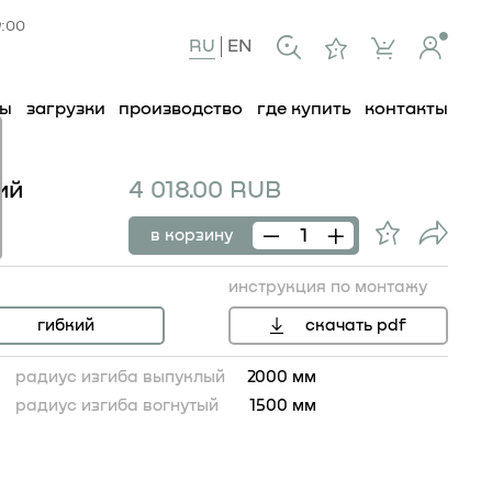
9:00
RU
EN
ты
загрузки
производство
где купить
контакты
ий
4 018.00 RUB
в корзину
инструкция по монтажу
гибкий
скачать pdf
радиус изгиба выпуклый
2000 мм
радиус изгиба вогнутый
1500 мм
60