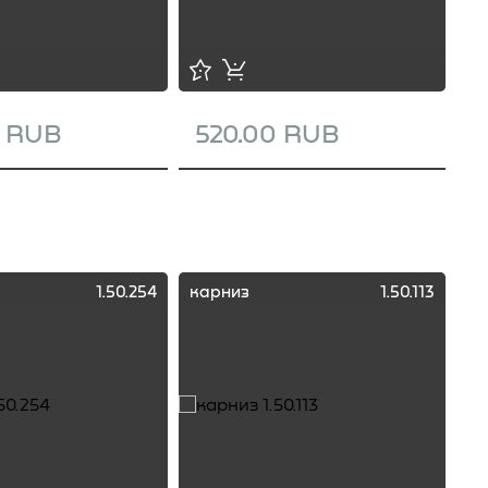
0 RUB
520.00 RUB
1
1.50.254
карниз
1.50.113