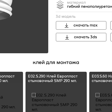
материал
гибкий пенополиурета
3d модель
скачать max
скачать 3ds
перейти
клей для монтажа
ропласт
E02.S.290 Клей Европласт
E03.S.60 
 мл.
стыковочный SMP 290 мл.
стыковочн