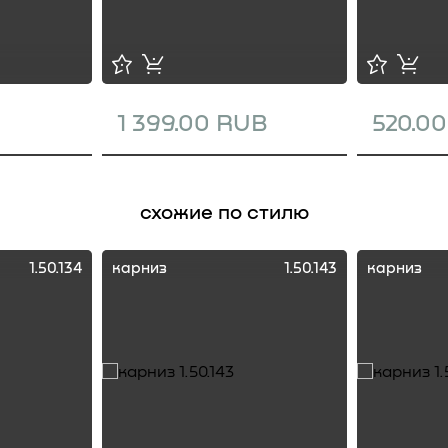
1 399.00 RUB
520.0
схожие по стилю
1.50.134
карниз
1.50.143
карниз