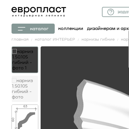
зада
коллекции
дизайнерам и ар
каталог
главная
каталог ИНТЕРЬЕР
карнизы гибкие
кар
63
60