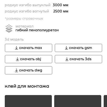
радиус изгиба выпуклый
3000 мм
радиус изгиба вогнутый
2500 мм
*размеры справочные
материал
гибкий пенополиуретан
3d модель
скачать max
скачать gsm
скачать obj
скачать 3ds
скачать dwg
клей для монтажа