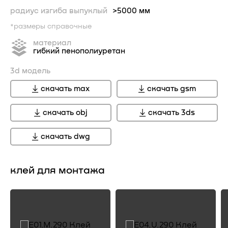
радиус изгиба выпуклый
>5000 мм
*размеры справочные
материал
гибкий пенополиуретан
3d модель
скачать max
скачать gsm
скачать obj
скачать 3ds
скачать dwg
клей для монтажа