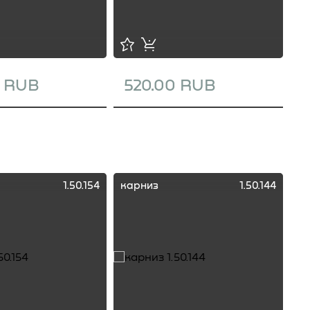
0 RUB
520.00 RUB
1
1.50.154
карниз
1.50.144