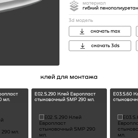
материал
гибкий пенополиурета
3d модель
скачать max
скачать 3ds
перейти
клей для монтажа
ропласт
E02.S.290 Клей Европласт
E03.S.60 
 мл.
стыковочный SMP 290 мл.
стыковочн