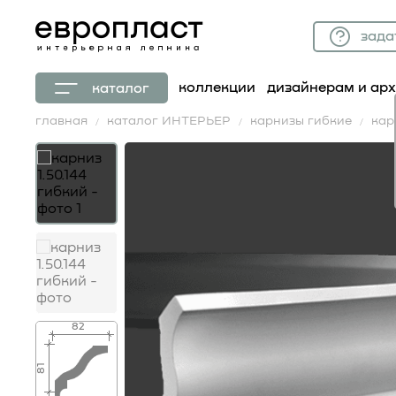
зада
коллекции
дизайнерам и ар
каталог
главная
каталог ИНТЕРЬЕР
карнизы гибкие
кар
82
81