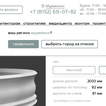
будни: 11:00 - 1
Мурманск
ть вопрос
сб.: 11:00 - 18:00
+7 (81
52) 69-07-82
вс.: 12:00 - 17:00
хитекторам
строителям
медиацентр
монтаж
проек
низ 1.50.144 гибкий
ваш регион
мурманск
?
карниз 1.50.144 гибк
жесткий аналог:
правильно
выбрать город из списка
карниз 1.50.144
2 285.00 RUB
тип
жесткий
длина детали
2000 мм
ширина по потолку
82 мм
высота по стене
81 мм
*размеры справочные