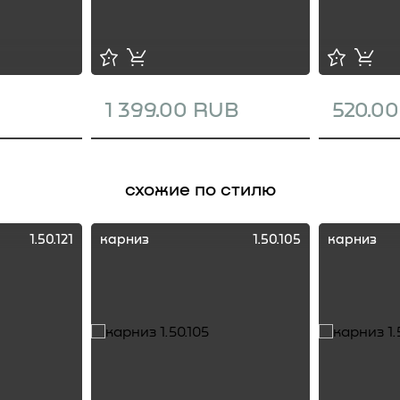
1 399.00 RUB
520.0
схожие по стилю
1.50.121
карниз
1.50.105
карниз