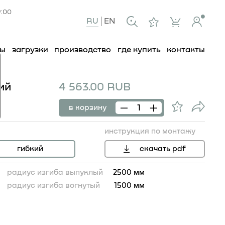
9:00
RU
EN
ты
загрузки
производство
где купить
контакты
ий
4 563.00 RUB
в корзину
инструкция по монтажу
гибкий
скачать pdf
радиус изгиба выпуклый
2500 мм
радиус изгиба вогнутый
1500 мм
81