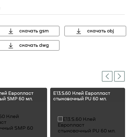
н
скачать gsm
скачать obj
скачать dwg
Next
Previous
Клей Европласт
E13.S.60 Клей Европласт
E1
ый SMP 60 мл.
стыковочный PU 60 мл.
ст