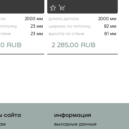
али
2000 мм
длина детали
2000 мм
потолку
23 мм
ширина по потолку
82 мм
стене
23 мм
высота по стене
81 мм
00 RUB
2 285.00 RUB
ы сайта
информация
ам
выходные данные