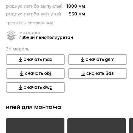
радиус изгиба выпуклый
1000 мм
радиус изгиба вогнутый
550 мм
*размеры справочные
материал
гибкий пенополиуретан
3d модель
скачать max
скачать gsm
скачать obj
скачать 3ds
скачать dwg
клей для монтажа