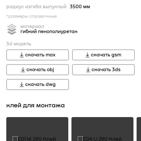
радиус изгиба выпуклый
3500 мм
*размеры справочные
материал
гибкий пенополиуретан
3d модель
скачать max
скачать gsm
скачать obj
скачать 3ds
скачать dwg
клей для монтажа