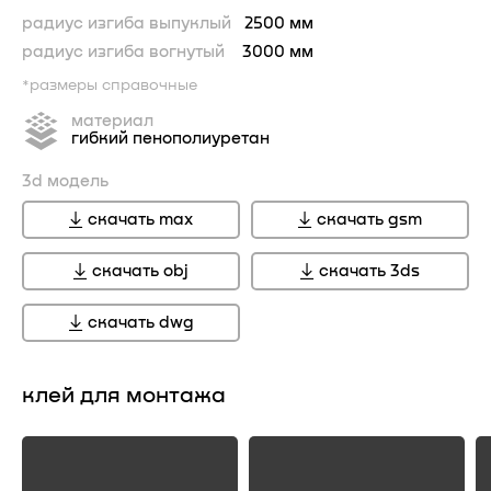
радиус изгиба выпуклый
2500 мм
радиус изгиба вогнутый
3000 мм
*размеры справочные
материал
гибкий пенополиуретан
3d модель
скачать max
скачать gsm
скачать obj
скачать 3ds
скачать dwg
клей для монтажа