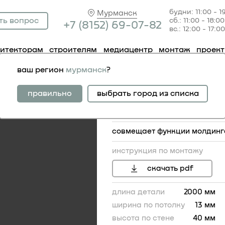
будни: 11:00 - 1
Мурманск
ть вопрос
сб.: 11:00 - 18:00
+7 (81
52) 69-07-82
вс.: 12:00 - 17:00
хитекторам
строителям
медиацентр
монтаж
проек
рниз 6.50.298
ваш регион
мурманск
?
карниз 6.50.298
правильно
выбрать город из списка
совмещает функции молдинг
инструкция по монтажу
скачать pdf
длина детали
2000 мм
ширина по потолку
13 мм
40
высота по стене
40 мм