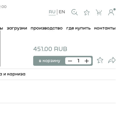
9:00
RU
EN
ты
загрузки
производство
где купить
контакты
451.00 RUB
13
в корзину
а и карниза