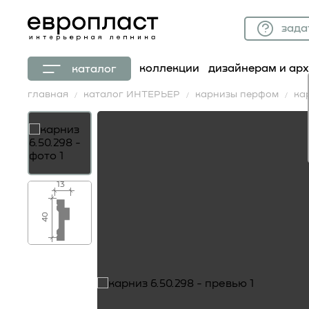
зада
коллекции
дизайнерам и ар
каталог
главная
каталог ИНТЕРЬЕР
карнизы перфом
ка
13
40