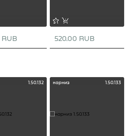
0 RUB
520.00 RUB
1
1.50.132
карниз
1.50.133