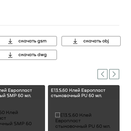
скачать gsm
скачать obj
мм, справочный размер
скачать dwg
Next
Previous
Клей Европласт
E13.S.60 Клей Европласт
E1
ый SMP 60 мл.
стыковочный PU 60 мл.
ст