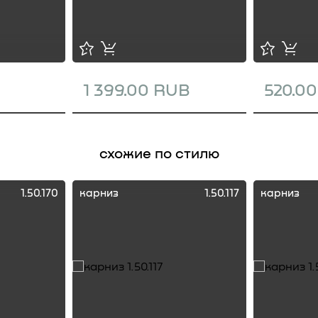
1 399.00 RUB
520.0
схожие по стилю
1.50.170
карниз
1.50.117
карниз