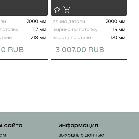
али
2000 мм
длина детали
2000 мм
потолку
117 мм
ширина по потолку
115 мм
стене
218 мм
высота по стене
120 мм
.00 RUB
3 007.00 RUB
ы сайта
информация
ам
выходные данные