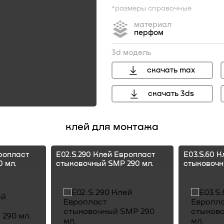
*размеры справочные
материал
перфом
3d модель
скачать max
скачать 3ds
клей для монтажа
ропласт
E02.S.290 Клей Европласт
E03.S.60 
 мл.
стыковочный SMP 290 мл.
стыковочн