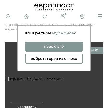
главная
каталог ИНТЕРЬЕР
карнизы перфом
карниз U.6.50.400
ваш регион
мурманск
?
карниз U.6.50.400
правильно
симплика
выбрать город из списка
увеличить