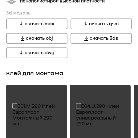
пенополистирол высокой плотности
3d модель
скачать max
скачать gsm
скачать obj
скачать 3ds
скачать dwg
клей для монтажа