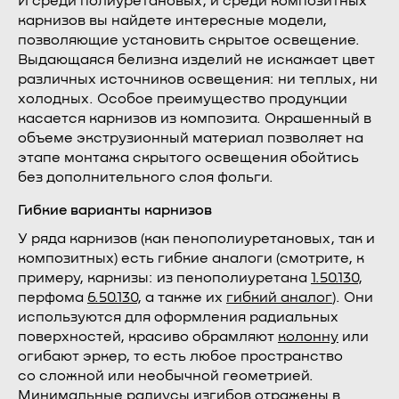
И среди полиуретановых, и среди композитных
карнизов вы найдете интересные модели,
позволяющие установить скрытое освещение.
Выдающаяся белизна изделий не искажает цвет
различных источников освещения: ни теплых, ни
холодных. Особое преимущество продукции
касается карнизов из композита. Окрашенный в
объеме экструзионный материал позволяет на
этапе монтажа скрытого освещения обойтись
без дополнительного слоя фольги.
Гибкие варианты карнизов
У ряда карнизов (как пенополиуретановых, так и
композитных) есть гибкие аналоги (смотрите, к
примеру, карнизы: из пенополиуретана
1.50.130
,
перфома
6.50.130
, а также их
гибкий аналог
). Они
используются для оформления радиальных
поверхностей, красиво обрамляют
колонну
или
огибают эркер, то есть любое пространство
со сложной или необычной геометрией.
Минимальные радиусы изгибов отражены в