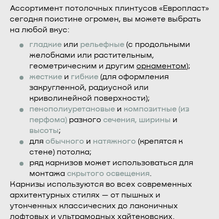
Ассортимент потолочных плинтусов «Европласт»
сегодня поистине огромен, вы можете выбрать
на любой вкус:
гладкие
или
рельефные
(с продольными
желобками или растительным,
геометрическим и другим
орнаментом
);
жесткие
и
гибкие
(для оформления
закругленной, радиусной или
криволинейной поверхности);
пенополиуретановые
и
композитные (из
перфома)
разного
сечения, ширины
и
высоты
;
для
обычного
и
натяжного
(крепятся к
стене) потолка;
ряд карнизов может использоваться для
монтажа
скрытого
освещения
.
Карнизы используются во всех современных
архитектурных стилях — от пышных и
утонченных классических до лаконичных
лофтовых и ультрамодных хайтековских.