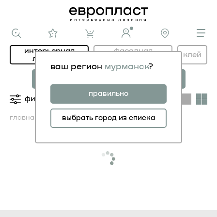
интерьерная
фасадная
клей
лепнина
лепнина
ваш регион
мурманск
?
новая коллекция
коллекция
МОДЕРНИСТИК
НОВОЕ АР-ДЕКО
правильно
фильтры
категории
главная
каталог ИНТЕРЬЕР
выбрать город из списка
карнизы