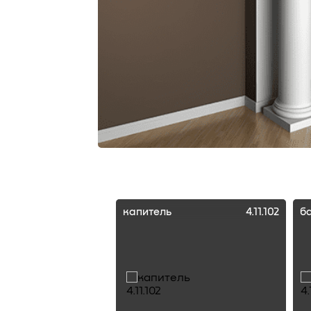
капитель
4.11.102
б