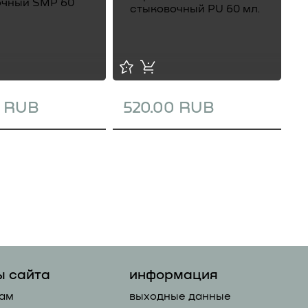
0 RUB
520.00 RUB
1
ы сайта
информация
ам
выходные данные