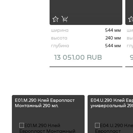
ширина
544 мм
ши
высота
240 мм
вы
глубина
544 мм
гл
13 051.00 RUB
E01.M.290 Клей Европласт
E04.U.290 Клей Ев
Монтажный 290 мл.
универсальный 290