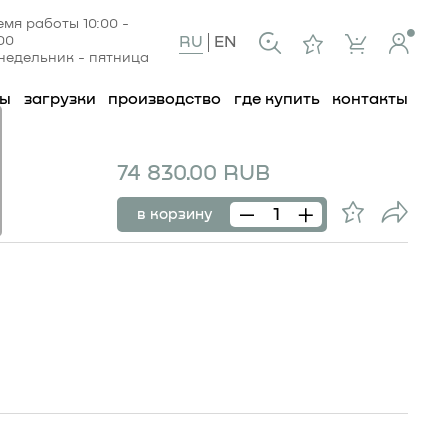
емя работы 10:00 -
:00
RU
EN
недельник - пятница
ты
загрузки
производство
где купить
контакты
74 830.00 RUB
в корзину