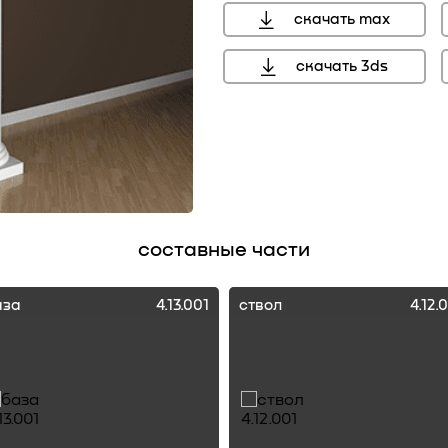
скачать max
скачать 3ds
составные части
аза
4.13.001
ствол
4.12.