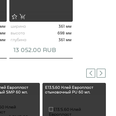
 мм
ширина
361 мм
 мм
высота
698 мм
 мм
глубина
361 мм
13 052.00 RUB
Next
Previous
Клей Европласт
E13.S.60 Клей Европласт
E1
ый SMP 60 мл.
стыковочный PU 60 мл.
ст