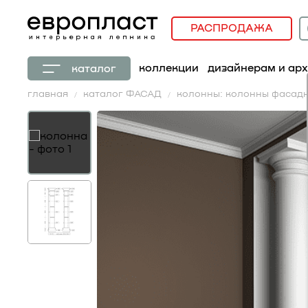
РАСПРОДАЖА
коллекции
дизайнерам и ар
каталог
главная
каталог ФАСАД
колонны: колонны фасад