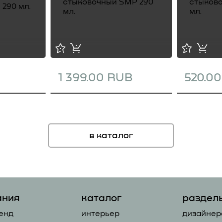
1 399.00 RUB
520.0
в каталог
ания
каталог
раздел
енд
интерьер
дизайнер