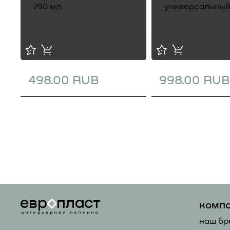
498.00 RUB
998.00 RUB
комп
наш бр