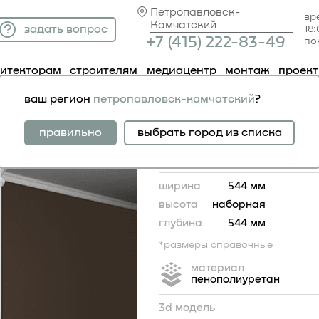
Петропавловск-
вр
Камчатский
задать вопрос
18
+7 (41
5) 222-83-49
по
хитекторам
строителям
медиацентр
монтаж
проек
ные
колонна
ваш регион
петропавловск-камчатский
?
колонна
правильно
выбрать город из списка
ширина
544 мм
высота
наборная
глубина
544 мм
*размеры справочные
материал
пенополиуретан
3d модель