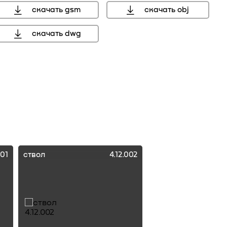
скачать gsm
скачать obj
скачать dwg
мм, справочный размер
001
ствол
4.12.002