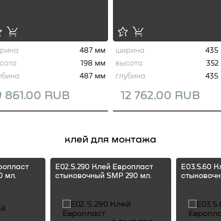
рина
487 мм
ширина
435
сота
198 мм
высота
352
убина
487 мм
глубина
435
9 861.00 RUB
12 762.00 RUB
клей для монтажа
ропласт
E02.S.290 Клей Европласт
E03.S.60 
 мл.
стыковочный SMP 290 мл.
стыковочн