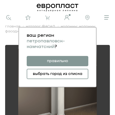
главная
каталог ФАСАД
колонны: колонны
фасадные
колонна
ваш регион
колонна
петропавловск-
камчатский
?
правильно
выбрать город из списка