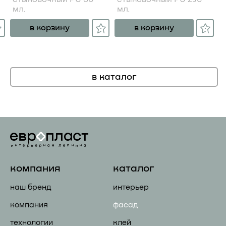
мл.
мл.
в корзину
в корзину
в каталог
компания
каталог
наш бренд
интерьер
компания
фасад
технологии
клей