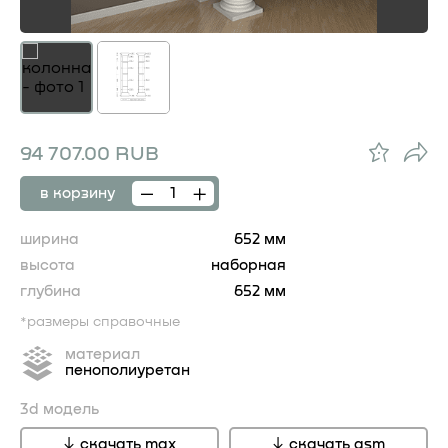
94 707.00 RUB
в корзину
ширина
652 мм
высота
наборная
глубина
652 мм
*размеры справочные
материал
пенополиуретан
3d модель
скачать max
скачать gsm