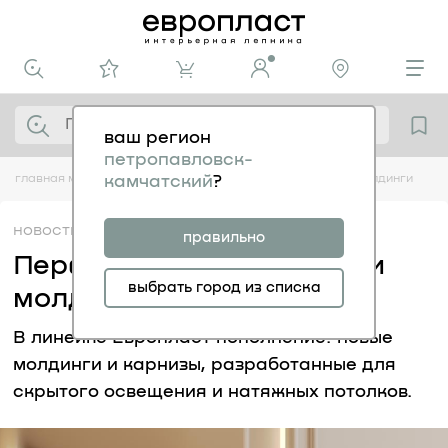
ваш регион
петропавловск-
главная
медиацентр
новости
перфом. новые карнизы и молдинги
камчатский
?
новости
12.01
правильно
Перфом. Новые карнизы и
выбрать город из списка
молдинги
В линейке Европласт пополнение: новые
молдинги и карнизы, разработанные для
скрытого освещения и натяжных потолков.