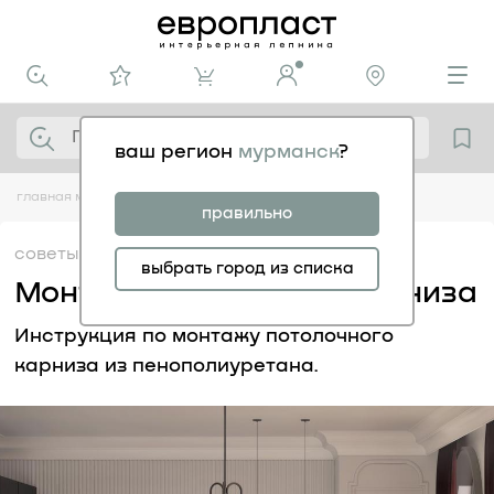
ваш регион
мурманск
?
главная
медиацентр
советы
монтаж потолочного карниза
правильно
советы
29.12
выбрать город из списка
Монтаж потолочного карниза
Инструкция по монтажу потолочного
карниза из пенополиуретана.