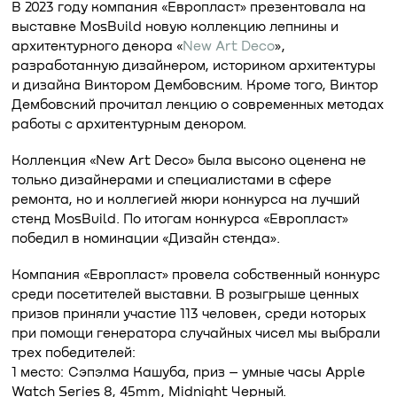
В 2023 году компания «Европласт» презентовала на
выставке MosBuild новую коллекцию лепнины и
архитектурного декора «
New Art Deco
»,
разработанную дизайнером, историком архитектуры
и дизайна Виктором Дембовским. Кроме того, Виктор
Дембовский прочитал лекцию о современных методах
работы с архитектурным декором.
Коллекция «New Art Deco» была высоко оценена не
только дизайнерами и специалистами в сфере
ремонта, но и коллегией жюри конкурса на лучший
стенд MosBuild. По итогам конкурса «Европласт»
победил в номинации «Дизайн стенда».
Компания «Европласт» провела собственный конкурс
среди посетителей выставки. В розыгрыше ценных
призов приняли участие 113 человек, среди которых
при помощи генератора случайных чисел мы выбрали
трех победителей:
1 место: Сэпэлма Кашуба, приз – умные часы Apple
Watch Series 8, 45mm, Midnight Черный.