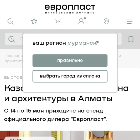
ваш регион
мурманск
?
главная
медиацентр
выставки
казахстанские дни дизайна и
правильно
архитектуры в алматы
выбрать город из списка
выставки
30.04
Казахстанские дни дизайна
и архитектуры в Алматы
С 14 по 16 мая приходите на стенд
официального дилера "Европласт".