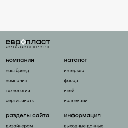
компания
каталог
наш бренд
интерьер
компания
фасад
технологии
клей
сертификаты
коллекции
разделы сайта
информация
дизайнерам
выходные данные