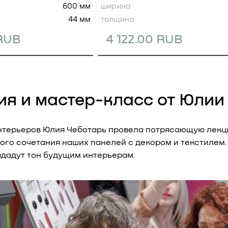
600 мм
ширина
44 мм
толщина
 RUB
4 122.00 RUB
ия и мастер-класс от Юлии
нтерьеров Юлия Чеботарь провела потрясающую лекц
ого сочетания наших панелей с декором и текстилем.
ададут тон будущим интерьерам.