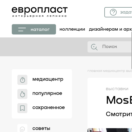
зада
коллекции
дизайнерам и ар
каталог
главная
медиацентр
вы
медиацентр
выставки
популярное
MosB
сохраненное
Смотрит
советы