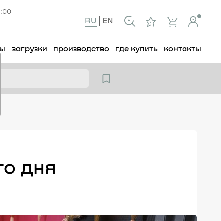
9:00
RU
EN
ты
загрузки
производство
где купить
контакты
го дня