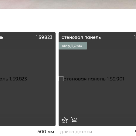
ль
1.59.823
стеновая панель
1
«мудры»
600 мм
длина детали