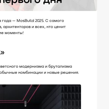
года — MosBuild 2025. С самого
 архитекторов и всех, кто ценит
ие моменты!
к»
оветского модернизма и брутализма
необычные комбинации и новые решения.