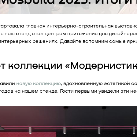
тартовала главная интерьерно-строительная выставка 
я наш стенд стал центром притяжения для дизайнеров,
 интерьерных решениях. Давайте вспомним самые ярк
т коллекции «Модернисти
тавили
новую коллекцию
, вдохновленную эстетикой с
 годов на нашем стенде. Гости первыми увидели эти 