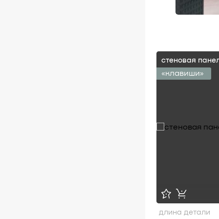
стеновая пане
«клавиши»
длина детали