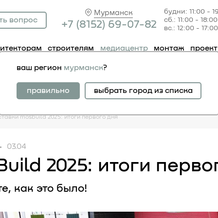
будни: 11:00 - 1
Мурманск
ть вопрос
сб.: 11:00 - 18:00
+7 (81
52) 69-07-82
вс.: 12:00 - 17:00
хитекторам
строителям
медиацентр
монтаж
проек
ваш регион
мурманск
?
правильно
выбрать город из списка
ставки
mosbuild 2025: итоги первого дня
03.04
uild 2025: итоги перво
е, как это было!