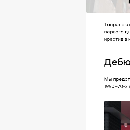
1 апреля с
первого дн
креатив в
Дебю
Мы предс
1950–70-х