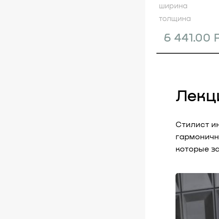
ширина
толщина
6 441.00
Лекц
Стилист и
гармоничн
которые з