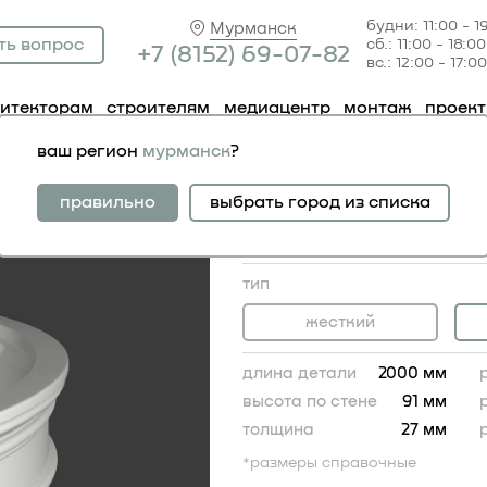
будни: 11:00 - 1
Мурманск
ть вопрос
сб.: 11:00 - 18:00
+7 (81
52) 69-07-82
вс.: 12:00 - 17:00
хитекторам
строителям
медиацентр
монтаж
проек
лдинг 1.51.347 гибкий
ваш регион
мурманск
?
молдинг 1.51.347 ги
жесткий аналог:
правильно
выбрать город из списка
молдинг 1.51.347
2 831.00 RUB
тип
жесткий
длина детали
2000 мм
высота по стене
91 мм
толщина
27 мм
*размеры справочные