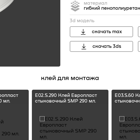
материал
гибкий пенополиурета
3d модель
скачать max
скачать 3ds
перейти
клей для монтажа
ропласт
E02.S.290 Клей Европласт
E03.S.60 
 мл.
стыковочный SMP 290 мл.
стыковочн