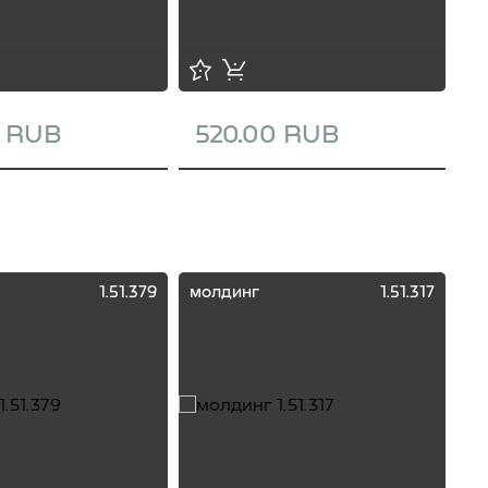
0 RUB
520.00 RUB
1
1.51.379
молдинг
1.51.317