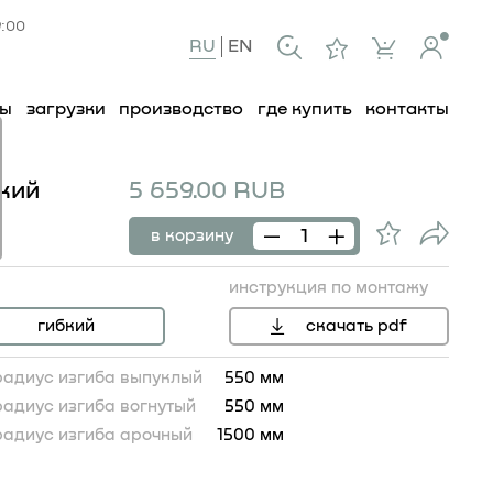
9:00
RU
EN
ты
загрузки
производство
где купить
контакты
бкий
5 659.00 RUB
в корзину
инструкция по монтажу
гибкий
скачать pdf
радиус изгиба выпуклый
550 мм
радиус изгиба вогнутый
550 мм
радиус изгиба арочный
1500 мм
9