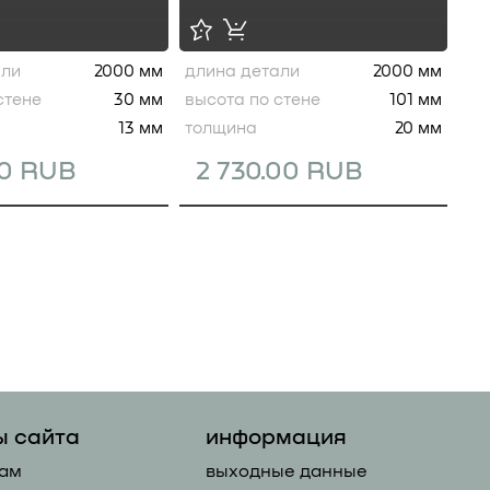
али
2000 мм
длина детали
2000 мм
стене
30 мм
высота по стене
101 мм
13 мм
толщина
20 мм
00 RUB
2 730.00 RUB
ы сайта
информация
ам
выходные данные