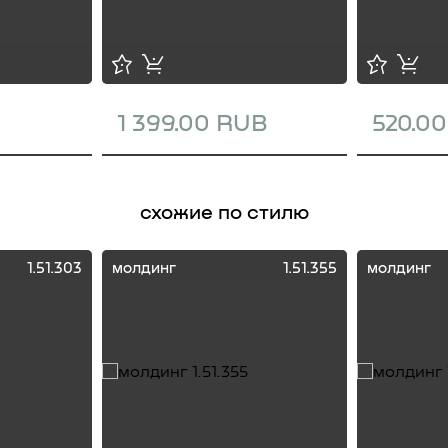
1 399.00 RUB
520.0
схожие по стилю
1.51.303
молдинг
1.51.355
молдинг