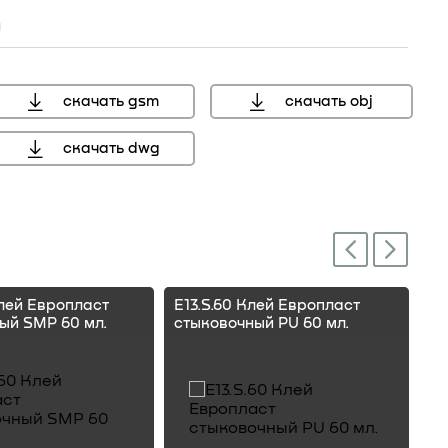
н
скачать gsm
скачать obj
скачать dwg
Next
Previous
Клей Европласт
E13.S.60 Клей Европласт
E1
ый SMP 60 мл.
стыковочный PU 60 мл.
ст