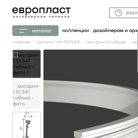
зада
коллекции
дизайнерам и ар
каталог
главная
каталог ИНТЕРЬЕР
молдинги гибкие
мо
27
91