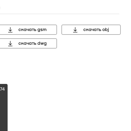
н
скачать gsm
скачать obj
скачать dwg
374