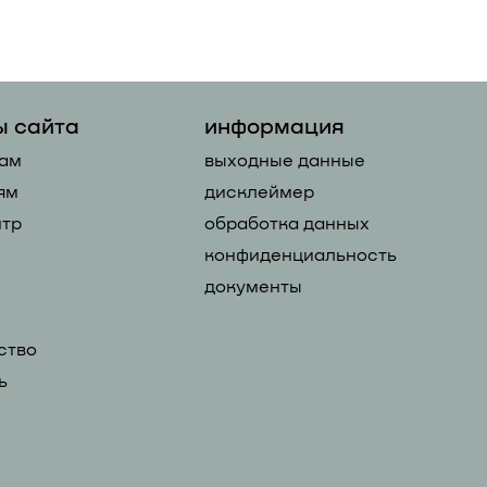
ы сайта
информация
ам
выходные данные
ям
дисклеймер
тр
обработка данных
конфиденциальность
документы
ство
ь