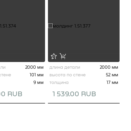
али
2000 мм
длина детали
2000 мм
стене
101 мм
высота по стене
52 мм
9 мм
толщина
17 мм
.00 RUB
1 539.00 RUB