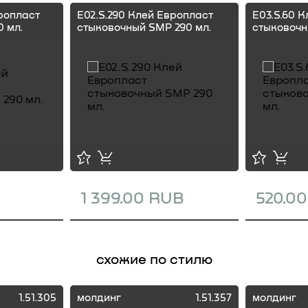
ропласт
E02.S.290 Клей Европласт
E03.S.60 
 мл.
стыковочный SMP 290 мл.
стыковочн
1 399.00 RUB
520.0
схожие по стилю
1.51.305
молдинг
1.51.357
молдинг