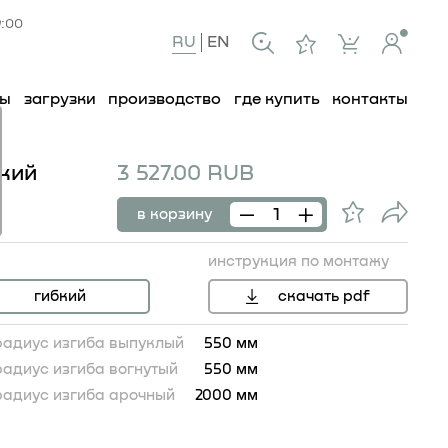
9:00
RU
EN
ты
загрузки
производство
где купить
контакты
бкий
3 527.00 RUB
в корзину
инструкция по монтажу
гибкий
скачать pdf
радиус изгиба выпуклый
550 мм
радиус изгиба вогнутый
550 мм
радиус изгиба арочный
2000 мм