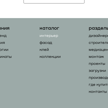
ания
каталог
раздел
енд
интерьер
дизайнер
ия
фасад
строител
огии
клей
медиацен
икаты
коллекции
монтаж
проекты
загрузки
производ
где купит
контакты