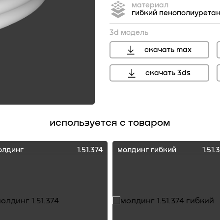
материал
гибкий пенополиурета
3d модель
скачать max
скачать 3ds
перейти
используется с товаром
олдинг
1.51.374
молдинг гибкий
1.51.