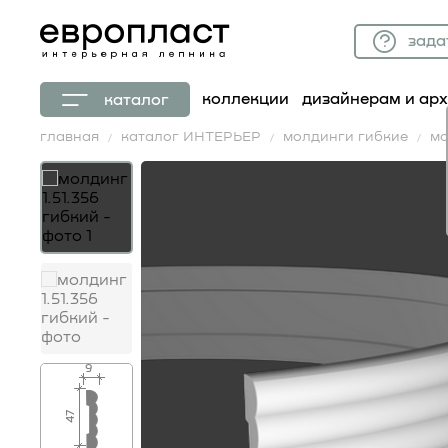
зада
коллекции
дизайнерам и ар
каталог
главная
каталог ИНТЕРЬЕР
молдинги гибкие
мо
9
47