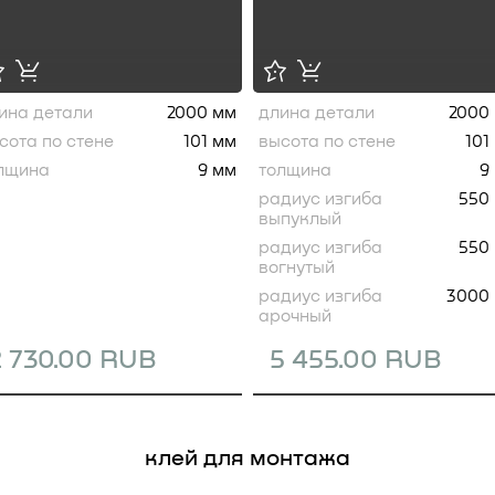
ина детали
2000 мм
длина детали
2000
сота по стене
101 мм
высота по стене
101
лщина
9 мм
толщина
9
радиус изгиба
550
выпуклый
радиус изгиба
550
вогнутый
радиус изгиба
3000
арочный
2 730.00 RUB
5 455.00 RUB
клей для монтажа