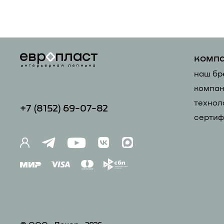
комп
наш бр
компан
технол
+7 (81
52) 69-07-82
сертиф