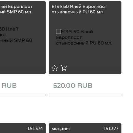
Клей Европласт
E13.S.60 Клей Европласт
E1
ый SMP 60 мл.
стыковочный PU 60 мл.
ст
0 RUB
520.00 RUB
1
1.51.374
молдинг
1.51.377