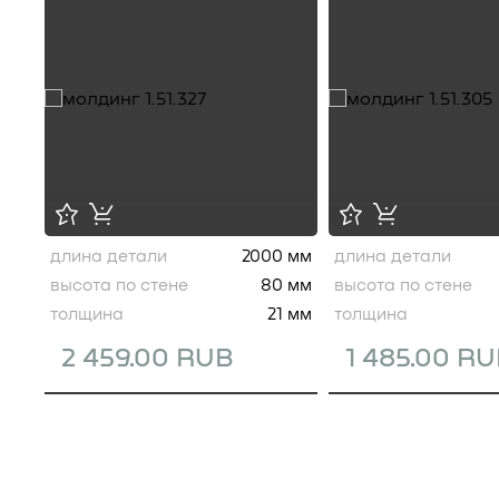
длина детали
2000 мм
длина детали
высота по стене
80 мм
высота по стене
толщина
21 мм
толщина
2 459.00 RUB
1 485.00 R