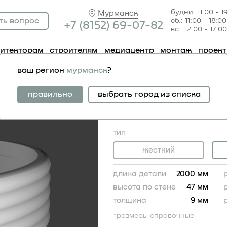
будни: 11:00 - 1
Мурманск
ть вопрос
сб.: 11:00 - 18:00
+7 (81
52) 69-07-82
вс.: 12:00 - 17:00
хитекторам
строителям
медиацентр
монтаж
проек
лдинг 1.51.356 гибкий
ваш регион
мурманск
?
молдинг 1.51.356 ги
жесткий аналог:
правильно
выбрать город из списка
молдинг 1.51.356
1 766.00 RUB
тип
жесткий
длина детали
2000 мм
высота по стене
47 мм
толщина
9 мм
*размеры справочные