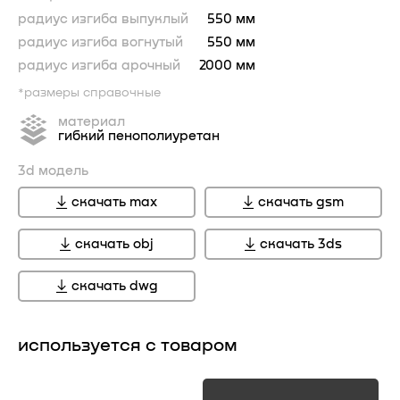
радиус изгиба выпуклый
550 мм
радиус изгиба вогнутый
550 мм
радиус изгиба арочный
2000 мм
*размеры справочные
материал
гибкий пенополиуретан
3d модель
скачать max
скачать gsm
скачать obj
скачать 3ds
скачать dwg
используется с товаром