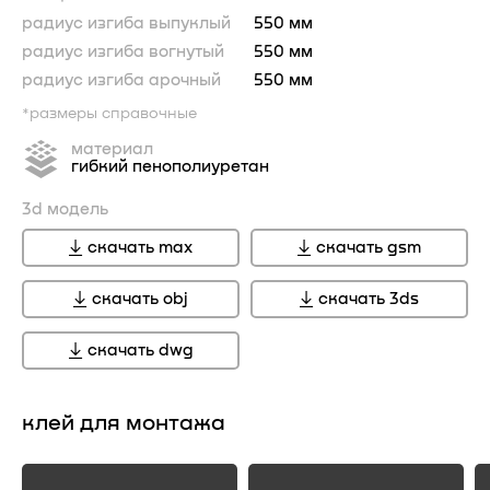
радиус изгиба выпуклый
550 мм
радиус изгиба вогнутый
550 мм
радиус изгиба арочный
550 мм
*размеры справочные
материал
гибкий пенополиуретан
3d модель
скачать max
скачать gsm
скачать obj
скачать 3ds
скачать dwg
клей для монтажа