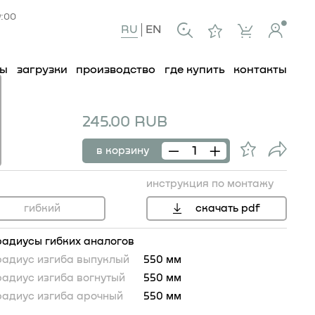
9:00
RU
EN
ты
загрузки
производство
где купить
контакты
245.00 RUB
в корзину
инструкция по монтажу
гибкий
скачать pdf
радиусы гибких аналогов
радиус изгиба выпуклый
550 мм
радиус изгиба вогнутый
550 мм
25
радиус изгиба арочный
550 мм