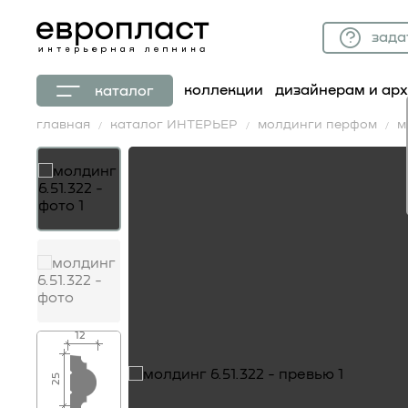
зада
коллекции
дизайнерам и ар
каталог
главная
каталог ИНТЕРЬЕР
молдинги перфом
м
12
25