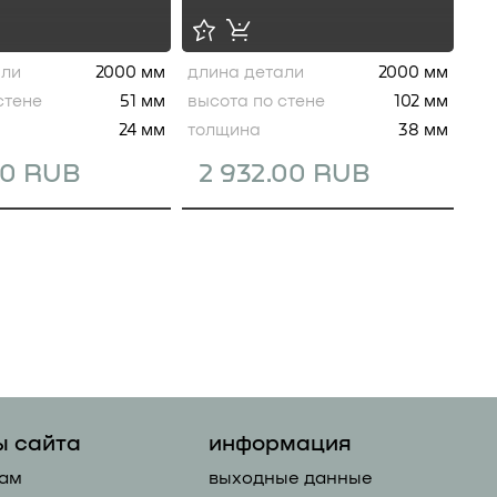
али
2000 мм
длина детали
2000 мм
стене
51 мм
высота по стене
102 мм
24 мм
толщина
38 мм
00 RUB
2 932.00 RUB
ы сайта
информация
ам
выходные данные