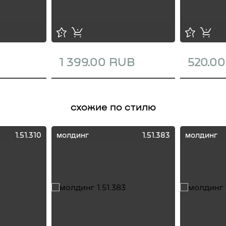
1 399.00 RUB
520.0
схожие по стилю
1.51.310
молдинг
1.51.383
молдинг