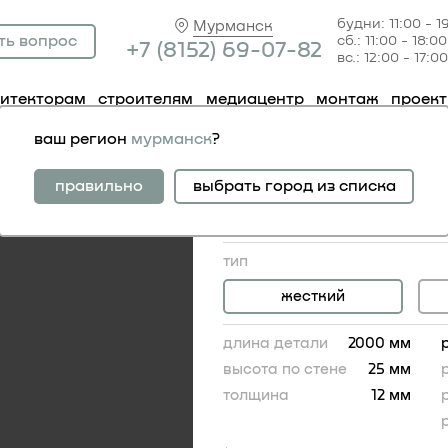
будни: 11:00 - 1
Мурманск
ть вопрос
сб.: 11:00 - 18:00
+7 (81
52) 69-07-82
вс.: 12:00 - 17:00
хитекторам
строителям
медиацентр
монтаж
проек
олдинг 6.51.322
ваш регион
мурманск
?
молдинг 6.51.322
гибкий аналог:
правильно
выбрать город из списка
молдинг 1.51.322 гибкий
2 852.00 RUB
тип
жесткий
длина детали
2000 мм
высота по стене
25 мм
толщина
12 мм