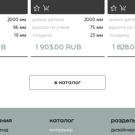
2000 мм
длина детали
2000 мм
длина дет
96 мм
высота по стене
75 мм
высота по 
19 мм
толщина
23 мм
толщина
UB
1 903.00 RUB
1 828.
в каталог
ания
каталог
раздел
енд
интерьер
дизайнер