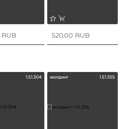
0 RUB
520.00 RUB
1
1.51.304
молдинг
1.51.355