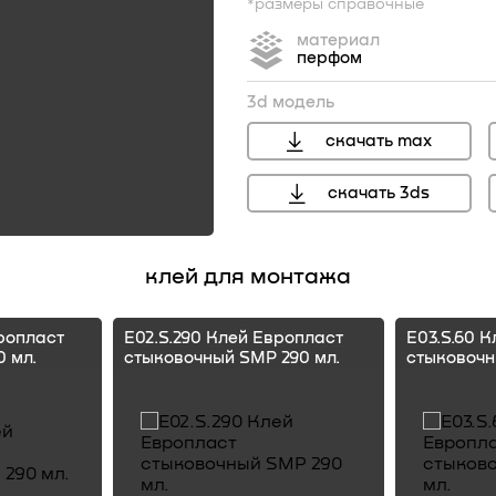
*размеры справочные
материал
перфом
3d модель
скачать max
скачать 3ds
перейти
клей для монтажа
ропласт
E02.S.290 Клей Европласт
E03.S.60 
 мл.
стыковочный SMP 290 мл.
стыковочн