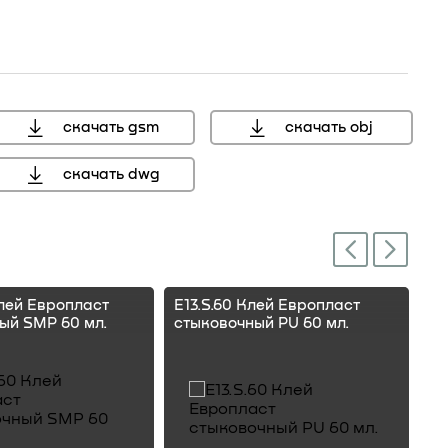
скачать gsm
скачать obj
скачать dwg
Next
Previous
Клей Европласт
E13.S.60 Клей Европласт
E1
ый SMP 60 мл.
стыковочный PU 60 мл.
ст