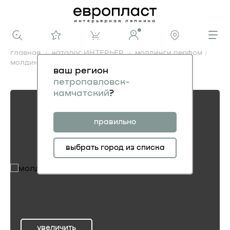
главная
каталог ИНТЕРЬЕР
молдинги перфом
молдинг 6.51.428
ваш регион
молдинг 6.51.428
петропавловск-
камчатский
?
правильно
выбрать город из списка
увеличить