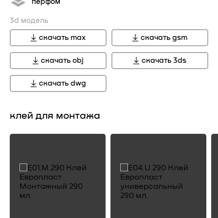
перфом
3d модель
скачать max
скачать gsm
скачать obj
скачать 3ds
скачать dwg
клей для монтажа