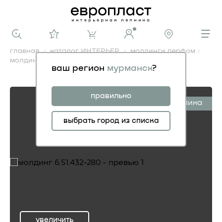
главная
каталог ИНТЕРЬЕР
молдинги перфом
молдинг 6.51.432-280
ваш регион
мурманск
?
молдинг 6.51.432-280
правильно
симплика
выбрать город из списка
увеличить