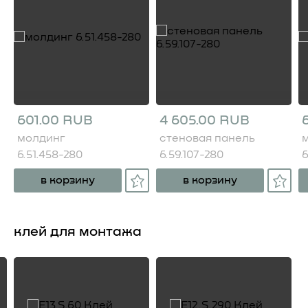
601.00 RUB
4 605.00 RUB
молдинг
стеновая панель
6.51.458-280
6.59.107-280
6
в корзину
в корзину
клей для монтажа