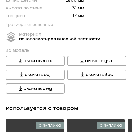
длина детали
2800 мм
высота по стене
31 мм
толщина
12 мм
*размеры справочные
материал
пенополистирол высокой плотности
3d модель
скачать max
скачать gsm
скачать obj
скачать 3ds
скачать dwg
используется с товаром
симплика
симплика