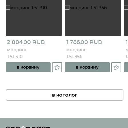
2 884.00 RUB
1 766.00 RUB
молдинг
молдинг
1.51.310
1.51.356
1
в корзину
в корзину
в каталог