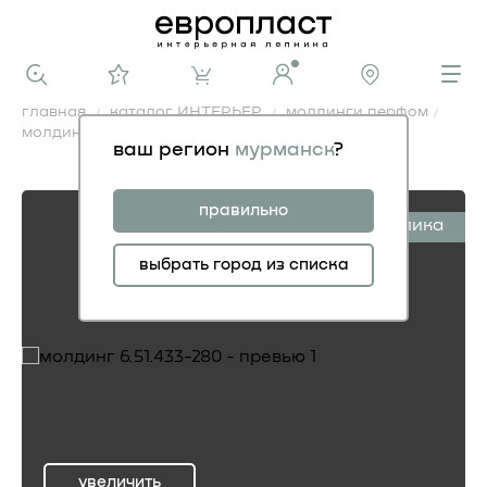
главная
каталог ИНТЕРЬЕР
молдинги перфом
молдинг 6.51.433-280
ваш регион
мурманск
?
молдинг 6.51.433-280
правильно
симплика
выбрать город из списка
увеличить