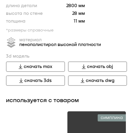
длина детали
2800 мм
высота по стене
28 мм
толщина
11 мм
*размеры справочные
материал
пенополистирол высокой плотности
3d модель
скачать max
скачать obj
скачать 3ds
скачать dwg
используется с товаром
симплика