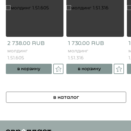
2 738.00 RUB
1 730.00 RUB
молдинг
молдинг
1.51.605
1.51.316
1
в корзину
в корзину
в каталог