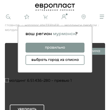
главная
каталог ИНТЕРЬЕР
молдинги перфом
молдинг 6.51.436-280
ваш регион
мурманск
?
молдинг 6.51.436-280
правильно
симплика
выбрать город из списка
увеличить