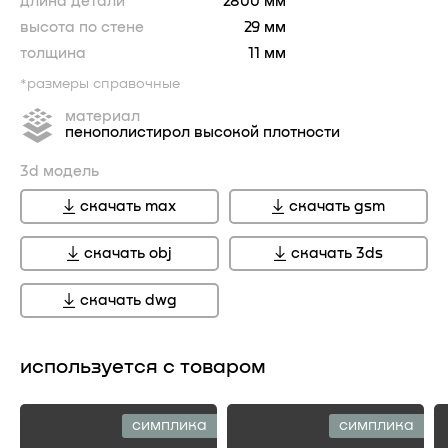
длина детали
2800 мм
высота по стене
29 мм
толщина
11 мм
*размеры справочные
материал
пенополистирол высокой плотности
3d модель
скачать max
скачать gsm
скачать obj
скачать 3ds
скачать dwg
используется с товаром
симплика
симплика