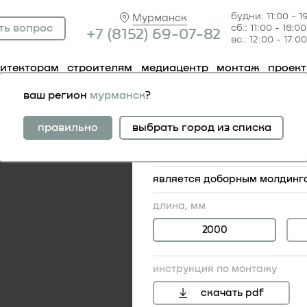
будни: 11:00 - 1
Мурманск
ть вопрос
сб.: 11:00 - 18:00
+7 (81
52) 69-07-82
вс.: 12:00 - 17:00
хитекторам
строителям
медиацентр
монтаж
проек
олдинг 6.51.437
ваш регион
мурманск
?
молдинг 6.51.437
правильно
выбрать город из списка
симплика
является доборным молдингом
длина, мм
2000
инструкция по монтажу
29
скачать pdf