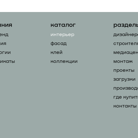
ания
каталог
раздел
енд
интерьер
дизайнер
ия
фасад
строител
огии
клей
медиацен
икаты
коллекции
монтаж
проекты
загрузки
производ
где купит
контакты