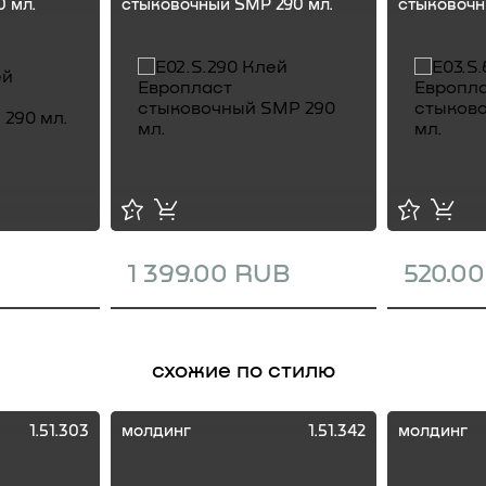
 мл.
стыковочный SMP 290 мл.
стыковочн
1 399.00 RUB
520.0
схожие по стилю
1.51.303
молдинг
1.51.342
молдинг