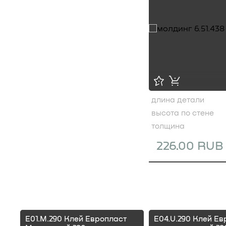
длина детали
высота по стене
толщина
226.00 RUB
E01.M.290 Клей Европласт
E04.U.290 Клей Ев