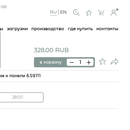
9:00
RU
EN
ты
загрузки
производство
где купить
контакты
328.00 RUB
11
в корзину
 к панели 6.59.111
2800