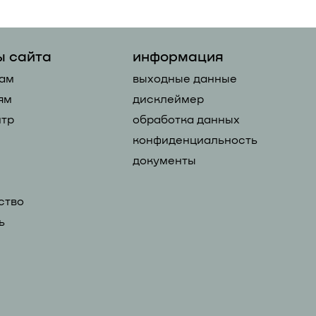
ы сайта
информация
ам
выходные данные
ям
дисклеймер
тр
обработка данных
конфиденциальность
документы
ство
ь