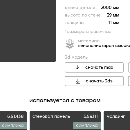
длина детали
2000 мм
высота по стене
29 мм
толщина
11 мм
*размеры справочные
материал
пенополистирол высок
3d модель
скачать max
скачать 3ds
используется с товаром
6.51.438
стеновая панель
6.59.111
молдинг
симплика
симплика