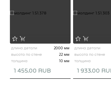
длина детали
2000 мм
длина детали
высота по стене
22 мм
высота по стене
толщина
10 мм
толщина
1 455.00 RUB
1 933.00 R