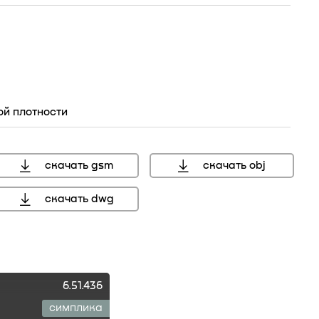
ой плотности
мм, справочный размер
скачать gsm
скачать obj
скачать dwg
6.51.436
симплика