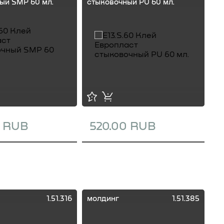
ый SMP 60 мл.
стыковочный PU 60 мл.
ст
0 RUB
520.00 RUB
1
1.51.316
молдинг
1.51.385