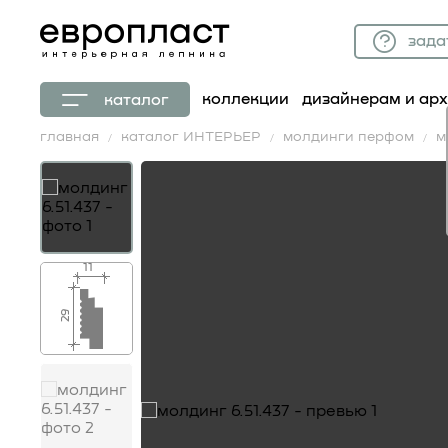
зада
коллекции
дизайнерам и ар
каталог
главная
каталог ИНТЕРЬЕР
молдинги перфом
м
11
29