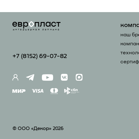
комп
наш бр
компан
технол
+7 (81
52) 69-07-82
сертиф
© ООО «Декор» 2026