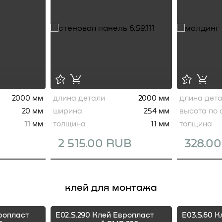
2000 мм
длина детали
2000 мм
длина дет
20 мм
ширина
254 мм
высота по 
11 мм
толщина
11 мм
толщина
2 515.00 RUB
328.0
клей для монтажа
ропласт
E02.S.290 Клей Европласт
E03.S.60 