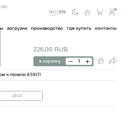
9:00
RU
EN
ты
загрузки
производство
где купить
контакты
226.00 RUB
11
в корзину
 к панели 6.59.111
2800