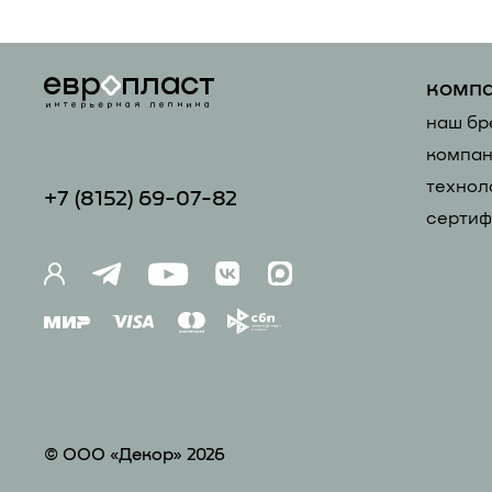
комп
наш бр
компан
технол
+7 (81
52) 69-07-82
сертиф
© ООО «Декор» 2026