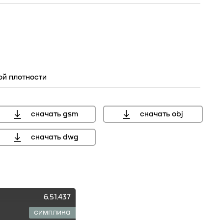
ой плотности
мм, справочный размер
скачать gsm
скачать obj
скачать dwg
6.51.437
симплика