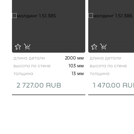
длина детали
2000 мм
длина детали
высота по стене
103 мм
высота по стене
толщина
13 мм
толщина
2 727.00 RUB
1 470.00 R