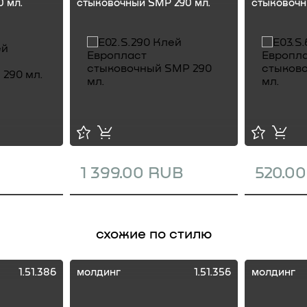
 мл.
стыковочный SMP 290 мл.
стыковочн
1 399.00 RUB
520.0
схожие по стилю
1.51.386
молдинг
1.51.356
молдинг