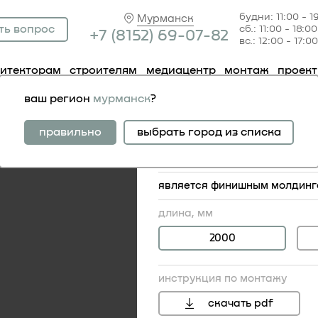
будни: 11:00 - 1
Мурманск
ть вопрос
сб.: 11:00 - 18:00
+7 (81
52) 69-07-82
вс.: 12:00 - 17:00
хитекторам
строителям
медиацентр
монтаж
проек
олдинг 6.51.438
ваш регион
мурманск
?
молдинг 6.51.438
правильно
выбрать город из списка
симплика
является финишным молдингом
длина, мм
2000
инструкция по монтажу
20
скачать pdf