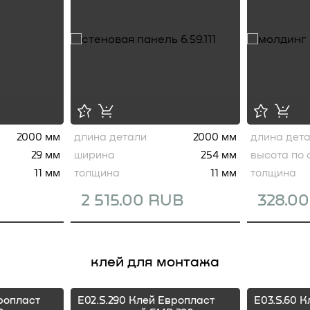
2000 мм
длина детали
2000 мм
длина дет
29 мм
ширина
254 мм
высота по 
11 мм
толщина
11 мм
толщина
2 515.00 RUB
328.0
клей для монтажа
ропласт
E02.S.290 Клей Европласт
E03.S.60 