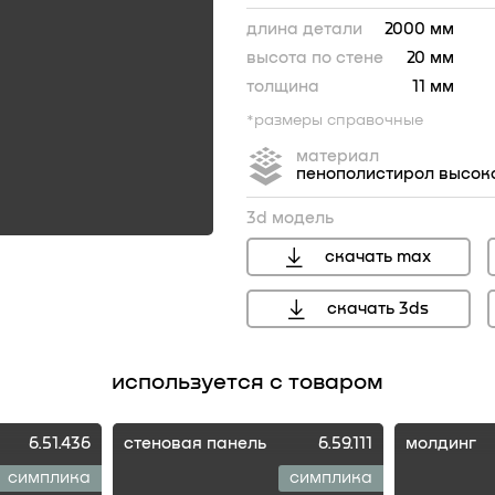
длина детали
2000 мм
высота по стене
20 мм
толщина
11 мм
*размеры справочные
материал
пенополистирол высок
3d модель
скачать max
скачать 3ds
используется с товаром
6.51.436
стеновая панель
6.59.111
молдинг
симплика
симплика