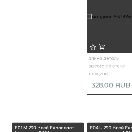
длина детали
высота по стене
толщина
328.00 RUB
E01.M.290 Клей Европласт
E04.U.290 Клей Ев