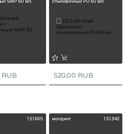
ый SMP 60 мл.
стыковочный PU 60 мл.
ст
0 RUB
520.00 RUB
1
1.51.605
молдинг
1.51.342