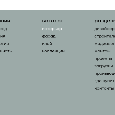
ания
каталог
раздел
енд
интерьер
дизайнер
ия
фасад
строител
огии
клей
медиацен
икаты
коллекции
монтаж
проекты
загрузки
производ
где купит
контакты