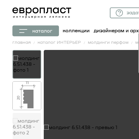
зада
коллекции
дизайнерам и ар
каталог
главная
каталог ИНТЕРЬЕР
молдинги перфом
м
11
20