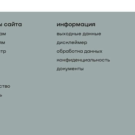
ы сайта
информация
ам
выходные данные
ям
дисклеймер
тр
обработка данных
конфиденциальность
документы
ство
ь